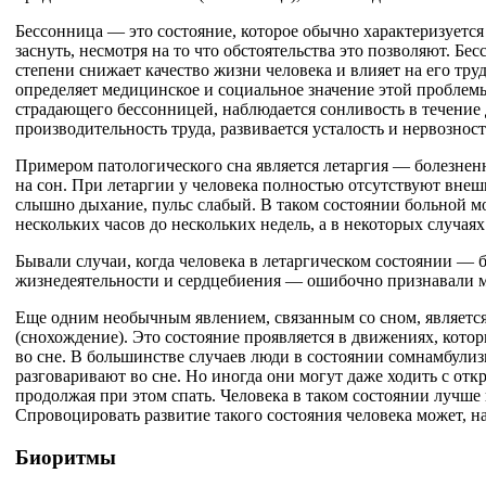
Бессонница — это состояние, которое обычно характеризуетс
заснуть, несмотря на то что обстоятельства это позволяют. Бе
степени снижает качество жизни человека и влияет на его тру
определяет медицинское и социальное значение этой проблемы
страдающего бессонницей, наблюдается сонливость в течение 
производительность труда, развивается усталость и нервозност
Примером патологического сна является летаргия — болезнен
на сон. При летаргии у человека полностью отсутствуют внеш
слышно дыхание, пульс слабый. В таком состоянии больной м
нескольких часов до нескольких недель, а в некоторых случаях
Бывали случаи, когда человека в летаргическом состоянии — 
жизнедеятельности и сердцебиения — ошибочно признавали 
Еще одним необычным явлением, связанным со сном, являетс
(снохождение). Это состояние проявляется в движениях, кото
во сне. В большинстве случаев люди в состоянии сомнамбулиз
разговаривают во сне. Но иногда они могут даже ходить с отк
продолжая при этом спать. Человека в таком состоянии лучше 
Спровоцировать развитие такого состояния человека может, на
Биоритмы