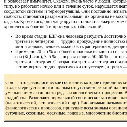
и ослабевает иммунитет. Скажем, очень часто у людей, которы
типу, но работают ночью или в течение суток, нарушается дея
сосудистой системы и терморегуляция. Они постоянно испыты
слабость, становятся раздражительными, их организм не восст
отдыха. Кроме того, они чаще других становятся «жертвами» 
хронических болезней и простудных заболеваний.
Во время стадии БДГ-сна человека разбудить достаточно 
третьей и четвертой — трудно: пробуждение полностью н
мин и дольше, человек может быть растерянным, дезор
Примерно 20–25 % от общей продолжительности сна за
сна (БДГ-сон), 3–5 % — первая стадия, 50–60 % — втора
третья и четвертая. С возрастом третья и четвертая стад
лет четвертая стадия практически отсутствует, а третья
Сон — это физиологическое состояние, которое периодически
и характеризуется почти полным отсутствием реакций на вн
уменьшением активности ряда физиологических процессов. В
стадий сна. Различают нормальный сон и несколько видов па
(наркотический, летаргический и др.). Биоритмами называют
физиологических процессов, присущие всем живым организм
суточные, сезонные, месячные, годовые, многолетние биорит