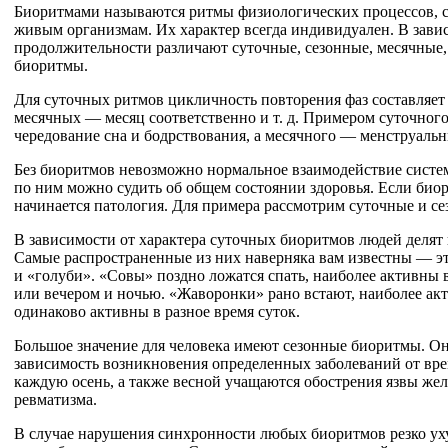
Биоритмами называются ритмы физиологических процессов, 
живым организмам. Их характер всегда индивидуален. В зави
продолжительности различают суточные, сезонные, месячные,
биоритмы.
Для суточных ритмов цикличность повторения фаз составляет
месячных — месяц соответственно и т. д. Примером суточного
чередование сна и бодрствования, а месячного — менструаль
Без биоритмов невозможно нормальное взаимодействие систе
по ним можно судить об общем состоянии здоровья. Если био
начинается патология. Для примера рассмотрим суточные и с
В зависимости от характера суточных биоритмов людей делят 
Самые распространенные из них наверняка вам известны — э
и «голуби». «Совы» поздно ложатся спать, наиболее активны 
или вечером и ночью. «Жаворонки» рано встают, наиболее ак
одинаково активны в разное время суток.
Большое значение для человека имеют сезонные биоритмы. О
зависимость возникновения определенных заболеваний от вре
каждую осень, а также весной учащаются обострения язвы жел
ревматизма.
В случае нарушения синхронности любых биоритмов резко ух