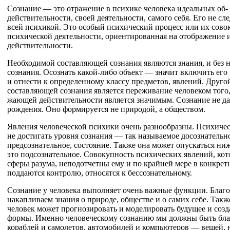
Сознание — это отражение в психике человека идеальных об- 
действительности, своей деятельности, самого себя. Его не сл
всей психикой. Это особый психический процесс или их сово
психической деятельности, ориентированная на отображение 
действительности.
Необходимой составляющей сознания являются знания, и без н
сознания. Осознать какой-либо объект — значит включить его
и отнести к определенному классу предметов, явлений. Друг
составляющей сознания является переживание человеком того, 
жающей действительности является значимым. Сознание не да
рождения. Оно формируется не природой, а обществом.
Явления человеческой психики очень разнообразны. Психичес
не достигать уровня сознания — так называемое досознательн
предсознательное, состояние. Также она может опускаться ни
это подсознательное. Совокупность психических явлений, кот
сферы разума, неподотчетны ему и по крайней мере в конкре
поддаются контролю, относятся к бессознательному.
Сознание у человека выполняет очень важные функции. Благ
накапливаем знания о природе, обществе и о самих себе. Так
человек может прогнозировать и моделировать будущее и соз
формы. Именно человеческому сознанию мы должны быть бла
кораблей и самолетов, автомобилей и компьютеров — вещей,