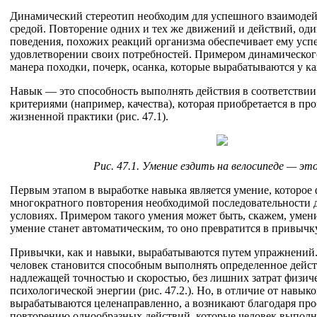
Динамический стереотип необходим для успешного взаимодей
средой. Повторение одних и тех же движений и действий, од
поведения, похожих реакций организма обеспечивает ему успе
удовлетворении своих потребностей. Примером динамическог
манера походки, почерк, осанка, которые вырабатываются у ка
Навык — это способность выполнять действия в соответствии
критериями (например, качества), которая приобретается в пр
жизненной практики (рис. 47.1).
Рис. 47.1. Умение ездить на велосипеде — эт
Первым этапом в выработке навыка является умение, которое
многократного повторения необходимой последовательности 
условиях. Примером такого умения может быть, скажем, умени
умение станет автоматическим, то оно превратится в привычку
Привычки, как и навыки, вырабатываются путем упражнений.
человек становится способным выполнять определенное дейст
надлежащей точностью и скоростью, без лишних затрат физич
психологической энергии (рис. 47.2.). Но, в отличие от навык
вырабатываются целенаправленно, а возникают благодаря пр
повторению однообразных действий, которые человек выполня