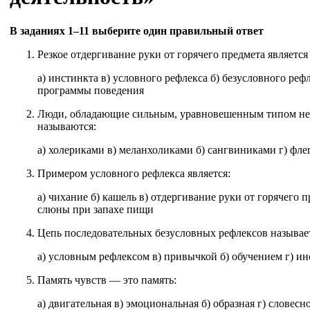
В заданиях 1–11 выберите один правильный ответ
Резкое отдергивание руки от горячего предмета является
а) инстинкта в) условного рефлекса б) безусловного реф
программы поведения
Люди, обладающие сильным, уравновешенным типом не
называются:
а) холериками в) меланхоликами б) сангвиниками г) фл
Примером условного рефлекса является:
а) чихание б) кашель в) отдергивание руки от горячего 
слюны при запахе пищи
Цепь последовательных безусловных рефлексов называе
а) условным рефлексом в) привычкой б) обучением г) и
Память чувств — это память:
а) двигательная в) эмоциональная б) образная г) словесн