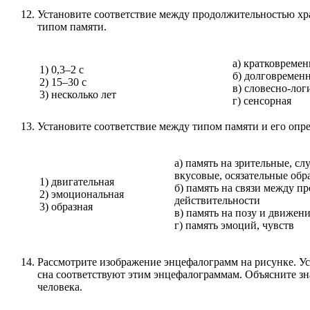
Установите соответствие между продолжительностью х
типом памяти.
а) кратковремен
1) 0,3–2 с
б) долговремен
2) 15–30 с
в) словесно-лог
3) несколько лет
г) сенсорная
Установите соответствие между типом памяти и его опр
а) память на зрительные, сл
вкусовые, осязательные обр
1) двигательная
б) память на связи между п
2) эмоциональная
действительности
3) образная
в) память на позу и движени
г) память эмоций, чувств
Рассмотрите изображение энцефалограмм на рисунке. Ус
сна соответствуют этим энцефалограммам. Объясните зн
человека.