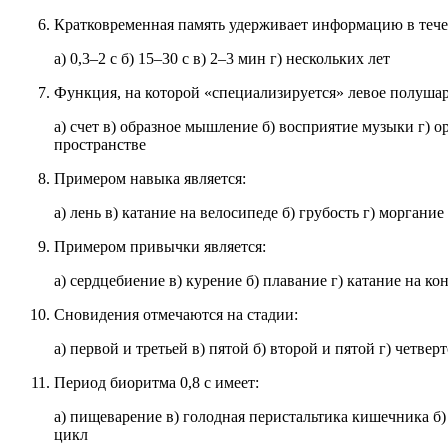
Кратковременная память удерживает информацию в тече
а) 0,3–2 с б) 15–30 с в) 2–3 мин г) нескольких лет
Функция, на которой «специализируется» левое полушар
а) счет в) образное мышление б) восприятие музыки г) о
пространстве
Примером навыка является:
а) лень в) катание на велосипеде б) грубость г) моргание
Примером привычки является:
а) сердцебиение в) курение б) плавание г) катание на ко
Сновидения отмечаются на стадии:
а) первой и третьей в) пятой б) второй и пятой г) четвер
Период биоритма 0,8 с имеет:
а) пищеварение в) голодная перистальтика кишечника б)
цикл