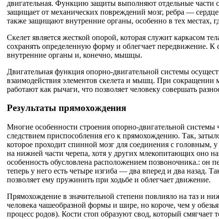
двигательная. Функцию защиты выполняют отдельные части с
защищает от механических повреждений мозг, ребра — сердце
также защищают внутренние органы, особенно в тех местах, гд
Скелет является жесткой опорой, которая служит каркасом тел
сохранять определенную форму и облегчает передвижение. К с
внутренние органы и, конечно, мышцы.
Двигательная функция опорно-двигательной системы осуществ
взаимодействия элементов скелета и мышц. При сокращении 
работают как рычаги, что позволяет человеку совершать разн
Результаты прямохождения
Многие особенности строения опорно-двигательной системы 
следствием приспособления его к прямохождению. Так, затыло
которое проходит спинной мозг для соединения с головным, у
на нижней части черепа, хотя у других млекопитающих оно на
особенность обусловлена расположением позвоночника.: он п
теперь у него есть четыре изгиба — два вперед и два назад. Т
позволяет ему пружинить при ходьбе и облегчает движение.
Прямохождение в значительной степени повлияло на таз и ни
человека чашеобразной формы и шире, но короче, чем у обезья
процесс родов). Кости стоп образуют свод, который смягчает т