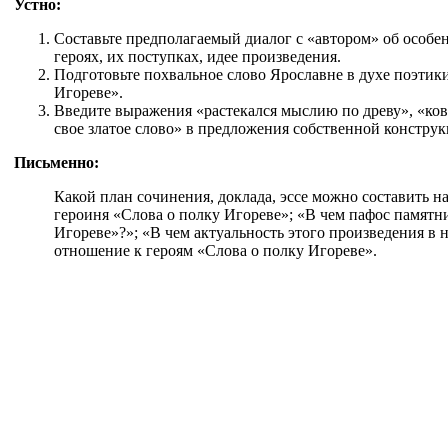
Устно:
Составьте предполагаемый диалог с «автором» об особенн
героях, их поступках, идее произведения.
Подготовьте похвальное слово Ярославне в духе поэтик
Игореве».
Введите выражения «растекался мыслию по древу», «ков
свое златое слово» в предложения собственной конструк
Письменно:
Какой план сочинения, доклада, эссе можно составить 
героиня «Слова о полку Игореве»; «В чем пафос памятн
Игореве»?»; «В чем актуальность этого произведения в
отношение к героям «Слова о полку Игореве».