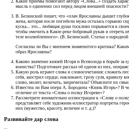
Какие приемы помогают автору «Слова...» создать харак
мысль о единении сил перед лицом внешней опасности?
В. Белинский пишет, что «плач Ярославны дышит глубо
жена, которая после погибели мужа осталась горькою сир
куска... это... любящая душа тоскливо порывается к свое
чтобы омочить в Каяле-реке бобровый рукав и отереть 
теле возлюбленного». (В. Белинский. Статьи о народной
Согласны ли Вы с мнением знаменитого критика? Каким
образ Ярославны?
Каково значение князей Игоря и Всеволода в борьбе за е
воинства? Подготовьте рассказ об одном из них, опираясь
Какую роль играют слова и словосочетания: сложить пес
себя, заострил сердце, накликают, грозу суля, крамолу ко
слово, молит, величать, запричитала? Объясните их смыс
Известна ли Вам опера А. Бородина «Князь Игорь»? В че
отличие от текста «Слова о полку Игореве»?
Рассмотрите внимательно иллюстрации к «Слову о полк
представляет себе художник-иллюстратор портреты герое
них (мужество, красоту, величие и т. д.)?
Развивайте дар слова