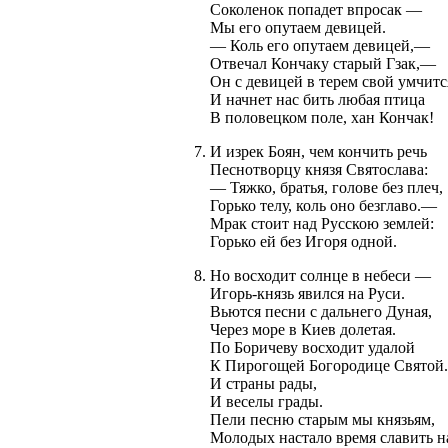
Соколенок попадет впросак —
Мы его опутаем девицей.
— Коль его опутаем девицей,—
Отвечал Кончаку старый Гзак,—
Он с девицей в терем свой умчитс
И начнет нас бить любая птица
В половецком поле, хан Кончак!
И изрек Боян, чем кончить речь
Песнотворцу князя Святослава:
— Тяжко, братья, голове без плеч,
Горько телу, коль оно безглаво.—
Мрак стоит над Русскою землей:
Горько ей без Игоря одной.
Но восходит солнце в небеси —
Игорь-князь явился на Руси.
Вьются песни с дальнего Дуная,
Через море в Киев долетая.
По Боричеву восходит удалой
К Пирогощей Богородице Святой.
И страны рады,
И веселы грады.
Пели песню старым мы князьям,
Молодых настало время славить н