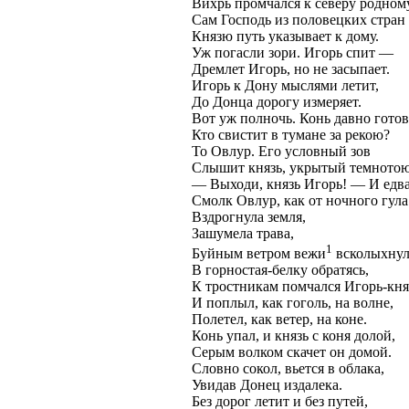
Вихрь промчался к северу родно
Сам Господь из половецких стран
Князю путь указывает к дому.
Уж погасли зори. Игорь спит —
Дремлет Игорь, но не засыпает.
Игорь к Дону мыслями летит,
До Донца дорогу измеряет.
Вот уж полночь. Конь давно готов
Кто свистит в тумане за рекою?
То Овлур. Его условный зов
Слышит князь, укрытый темнотою
— Выходи, князь Игорь! — И едв
Смолк Овлур, как от ночного гула
Вздрогнула земля,
Зашумела трава,
1
Буйным ветром вежи
всколыхнул
В горностая-белку обратясь,
К тростникам помчался Игорь-кня
И поплыл, как гоголь, на волне,
Полетел, как ветер, на коне.
Конь упал, и князь с коня долой,
Серым волком скачет он домой.
Словно сокол, вьется в облака,
Увидав Донец издалека.
Без дорог летит и без путей,