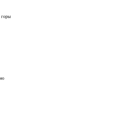
 горы
ою