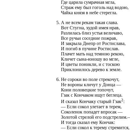
Где царила сумрачная мгла,
Страж ему был гоголь над водою,
Чайка князя в небе стерегла.
А не всем рекам такая слава.
Вот Стугна, худой имея нрав,
Разлилась близ устья величаво,
Все ручьи соседние пожрав,
И закрыла Днепр от Ростислава,
И погиб в пучине Ростислав.
Плачет мать над темною рекою,
Кличет сына-юношу во мгле,
И цветы поникли, и с тоскою
Приклонилось дерево к земле.
Не сороки во поле стрекочут,
Не вороны кличут у Донца —
Кони половецкие топочут,
Гзак с Кончаком ищут беглеца.
2
И сказал Кончаку старый Гзак
:
— Если сокол улетает в терем,
Соколенок попадет впросак —
Золотой стрелой его подстрелим.
И тогда сказал ему Кончак:
— Если сокол к терему стремится,