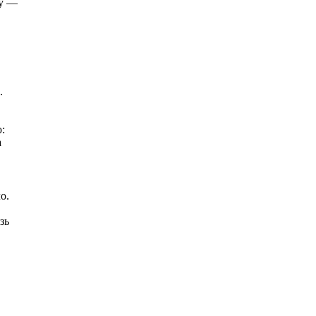
му —
.
:
а
о.
зь