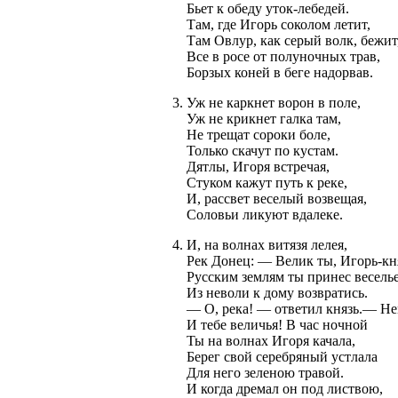
Бьет к обеду уток-лебедей.
Там, где Игорь соколом летит,
Там Овлур, как серый волк, бежит
Все в росе от полуночных трав,
Борзых коней в беге надорвав.
Уж не каркнет ворон в поле,
Уж не крикнет галка там,
Не трещат сороки боле,
Только скачут по кустам.
Дятлы, Игоря встречая,
Стуком кажут путь к реке,
И, рассвет веселый возвещая,
Соловьи ликуют вдалеке.
И, на волнах витязя лелея,
Рек Донец: — Велик ты, Игорь-кн
Русским землям ты принес веселье
Из неволи к дому возвратись.
— О, река! — ответил князь.— Н
И тебе величья! В час ночной
Ты на волнах Игоря качала,
Берег свой серебряный устлала
Для него зеленою травой.
И когда дремал он под листвою,