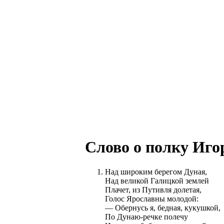
Слово о полку Иго
Над широким берегом Дуная,
Над великой Галицкой землей
Плачет, из Путивля долетая,
Голос Ярославны молодой:
— Обернусь я, бедная, кукушкой,
По Дунаю-речке полечу