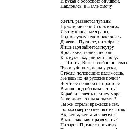
И рукав с бобровою опушкой,
Наклонясь, в Каяле омочу.
Улетят, развеются туманы,
Приоткроет очи Игорь-князь,
И утру кровавые я раны,
Над могучим телом наклонясь.
Далеко в Путивле, на забрале,
Лишь заря займется поутру,
Ярославна, полная печали,
Как кукушка, кличет на юру:
— Что ты, Ветер, злобно повеваеш
Что клубишь туманы у реки,
Стрелы половецкие вздымаешь,
Мечешь их на русские полки?
Чем тебе не любо на просторе
Высоко под облаком летать,
Корабли лелеять в синем море,
За кормою волны колыхать?
Ты же, стрелы вражеские сея,
Только смертью веешь с высоты.
Ах, зачем, зачем мое веселье
В ковылях навек развеял ты?
На заре в Путивле причитая,