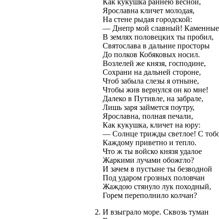
Как кукушка раннею весной,
Ярославна кличет молодая,
На стене рыдая городской:
— Днепр мой славный! Каменные
В землях половецких ты пробил,
Святослава в дальние просторы
До полков Кобяковых носил.
Возлелей же князя, господине,
Сохрани на дальней стороне,
Чтоб забыла слезы я отныне,
Чтобы жив вернулся он ко мне!
Далеко в Путивле, на забрале,
Лишь заря займется поутру,
Ярославна, полная печали,
Как кукушка, кличет на юру:
— Солнце трижды светлое! С тоб
Каждому приветно и тепло.
Что ж ты войско князя удалое
Жаркими лучами обожгло?
И зачем в пустыне ты безводной
Под ударом грозных половчан
Жаждою стянуло лук походный,
Горем переполнило колчан?
И взыграло море. Сквозь туман