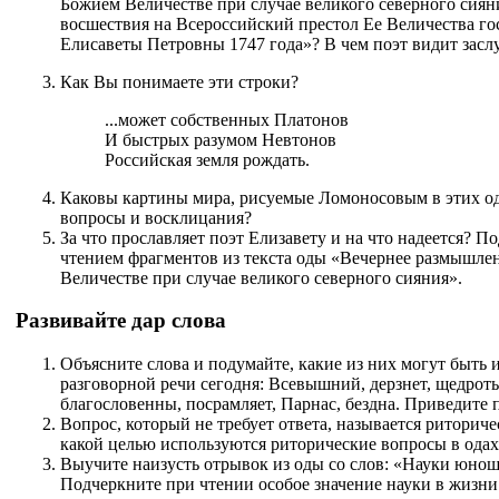
Божием Величестве при случае великого северного сиян
восшествия на Всероссийский престол Ее Величества г
Елисаветы Петровны 1747 года»? В чем поэт видит зас
Как Вы понимаете эти строки?
...может собственных Платонов
И быстрых разумом Невтонов
Российская земля рождать.
Каковы картины мира, рисуемые Ломоносовым в этих о
вопросы и восклицания?
За что прославляет поэт Елизавету и на что надеется? П
чтением фрагментов из текста оды «Вечернее размышле
Величестве при случае великого северного сияния».
Развивайте дар слова
Объясните слова и подумайте, какие из них могут быть
разговорной речи сегодня: Всевышний, дерзнет, щедроты,
благословенны, посрамляет, Парнас, бездна. Приведите
Вопрос, который не требует ответа, называется риториче
какой целью используются риторические вопросы в одах
Выучите наизусть отрывок из оды со слов: «Науки юноше
Подчеркните при чтении особое значение науки в жизни