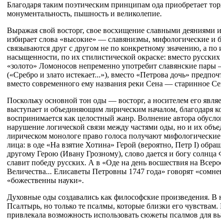
Благодаря таким поэтическим принципам ода приобретает тор
монументальность, пышность и великолепие.
Выражая свой восторг, свое восхищение славными деяниями 
избирает слова «высокие» — славянизмы, мифологические и 
связываются друг с другом не по конкретному значению, а по
насыщенности, по их стилистической окраске: вместо русских 
«золото» Ломоносов непременно употребит славянские пары —
(«Сребро и злато истекает...»), вместо «Петрова дочь» предпо
вместо современного ему названия реки Сена — старинное Се
Поскольку основной тон оды — восторг, а носителем его являет
выступает и объединяющим лирическим началом, благодаря к
воспринимается как целостный жанр. Волнение автора обусло
нарушение логической связи между частями оды, но и их объе
лирическом монологе право голоса получают мифологические 
лица: в оде «На взятие Хотина» Герой (вероятно, Петр I) обращ
другому Герою (Ивану Грозному), слово дается и богу солнца 
славит победу русских. А в «Оде на день восшествия на Всер
Величества... Елисаветы Петровны 1747 года» говорят «сомне
«божественны науки».
Духовные оды создавались как философские произведения. В 
Псалтырь, но только те псалмы, которые близки его чувствам
привлекала возможность использовать сюжеты псалмов для в