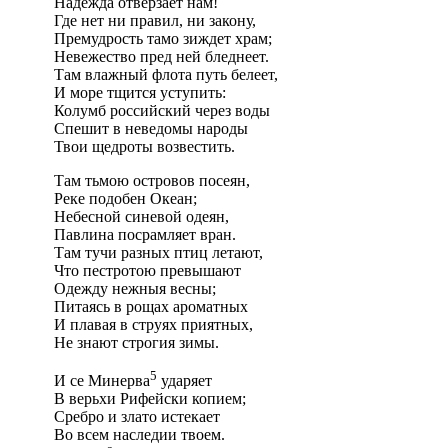
Надежда отверзает нам!
Где нет ни правил, ни закону,
Премудрость тамо зиждет храм;
Невежество пред ней бледнеет.
Там влажный флота путь белеет,
И море тщится уступить:
Колумб российский через воды
Спешит в неведомы народы
Твои щедроты возвестить.
Там тьмою островов посеян,
Реке подобен Океан;
Небесной синевой одеян,
Павлина посрамляет вран.
Там тучи разных птиц летают,
Что пестротою превышают
Одежду нежныя весны;
Питаясь в рощах ароматных
И плавая в струях приятных,
Не знают строгия зимы.
5
И се Минерва
ударяет
В верьхи Рифейски копием;
Сребро и злато истекает
Во всем наследии твоем.