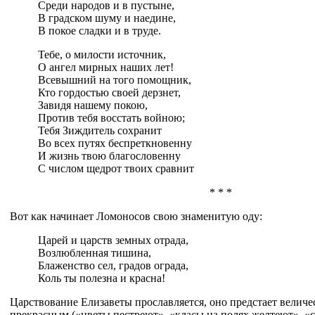
Среди народов и в пустыне,
В градском шуму и наедине,
В покое сладки и в труде.
Тебе, о милости источник,
О ангел мирных наших лет!
Всевышний на того помощник,
Кто гордостью своей дерзнет,
Завидя нашему покою,
Против тебя восстать войною;
Тебя Зиждитель сохранит
Во всех путях беспреткновенну
И жизнь твою благословенну
С числом щедрот твоих сравнит
* * *
Вот как начинает Ломоносов свою знаменитую оду:
Царей и царств земных отрада,
Возлюбленная тишина,
Блаженство сел, градов ограда,
Коль ты полезна и красна!
Царствование Елизаветы прославляется, оно предстает велич
прекрасным («цветы пестреют», «класы на полях желтеют», 