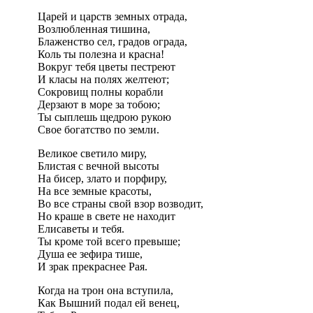
Царей и царств земных отрада,
Возлюбленная тишина,
Блаженство сел, градов ограда,
Коль ты полезна и красна!
Вокруг тебя цветы пестреют
И класы на полях желтеют;
Сокровищ полны корабли
Дерзают в море за тобою;
Ты сыплешь щедрою рукою
Свое богатство по земли.
Великое светило миру,
Блистая с вечной высоты
На бисер, злато и порфиру,
На все земные красоты,
Во все страны свой взор возводит,
Но краше в свете не находит
Елисаветы и тебя.
Ты кроме той всего превыше;
Душа ее зефира тише,
И зрак прекраснее Рая.
Когда на трон она вступила,
Как Вышний подал ей венец,