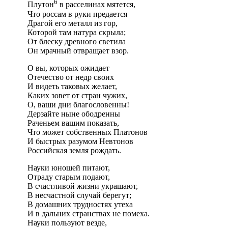
6
Плутон
в расселинах мятется,
Что россам в руки предается
Драгой его металл из гор,
Которой там натура скрыла;
От блеску древного светила
Он мрачный отвращает взор.
О вы, которых ожидает
Отечество от недр своих
И видеть таковых желает,
Каких зовет от стран чужих,
О, ваши дни благословенны!
Дерзайте ныне ободренны
Раченьем вашим показать,
Что может собственных Платонов
И быстрых разумом Невтонов
Российская земля рождать.
Науки юношей питают,
Отраду старым подают,
В счастливой жизни украшают,
В несчастной случай берегут;
В домашних трудностях утеха
И в дальних странствах не помеха.
Науки пользуют везде,