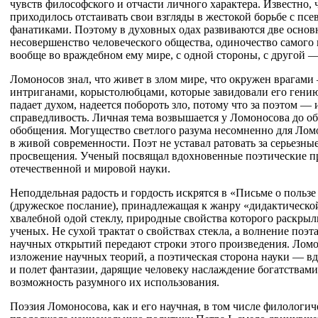
чувств философского и отчасти личного характера. Известно,
приходилось отстаивать свои взгляды в жестокой борьбе с пс
фанатиками. Поэтому в духовных одах развиваются две осно
несовершенство человеческого общества, одиночество самого 
вообще во враждебном ему мире, с одной стороны, с другой 
Ломоносов знал, что живет в злом мире, что окружен врагам
интриганами, корыстолюбцами, которые завидовали его гению.
падает духом, надеется побороть зло, потому что за поэтом — 
справедливость. Личная тема возвышается у Ломоносова до 
обобщения. Могущество светлого разума несомненно для Ломо
в живой современности. Поэт не уставал ратовать за серьезные
просвещения. Ученый посвящал вдохновенные поэтические п
отечественной и мировой науки.
Неподдельная радость и гордость искрятся в «Письме о пользе
(дружеское послание), принадлежащая к жанру «дидактической
хвалебной одой стеклу, природные свойства которого раскрыл
ученых. Не сухой трактат о свойствах стекла, а волнение поэт
научных открытий передают строки этого произведения. Ломо
изложение научных теорий, а поэтическая сторона науки — в
и полет фантазии, дарящие человеку наслаждение богатствам
возможность разумного их использования.
Поэзия Ломоносова, как и его научная, в том числе филологиче