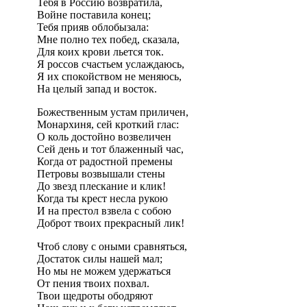
Тебя в Россию возвратила,
Войне поставила конец;
Тебя прияв облобызала:
Мне полно тех побед, сказала,
Для коих крови льется ток.
Я россов счастьем услаждаюсь,
Я их спокойством не меняюсь,
На целый запад и восток.
Божественным устам приличен,
Монархиня, сей кроткий глас:
О коль достойно возвеличен
Сей день и тот блаженный час,
Когда от радостной премены
Петровы возвышали стены
До звезд плескание и клик!
Когда ты крест несла рукою
И на престол взвела с собою
Доброт твоих прекрасный лик!
Чтоб слову с оными сравняться,
Достаток силы нашей мал;
Но мы не можем удержаться
От пения твоих похвал.
Твои щедроты ободряют