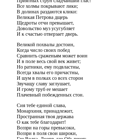
Приятных струн сладчайший глас!
Все холмы покрывают лики;
В долинах раздаются клики:
Великая Петрова дщерь
Щедроты отчи превышает,
Довольство муз усугубляет
И к счастью отверзает дверь.
Великой похвалы достоин,
Когда число своих побед
Сравнить сраженьям может воин
И в поле весь свой век живет;
Но ратники, ему подвластны,
Всегда хвалы его причастны,
И шум в полках со всех сторон
Звучащу славу заглушает,
И грому труб ее мешает
Плачевный побежденных стон.
Сия тебе единой слава,
Монархиня, принадлежит,
Пространная твоя держава
О как тебе благодарит!
Воззри на горы превысоки,
Воззри в поля свои широки,
Где Волга, Днепр, где Обь течет;