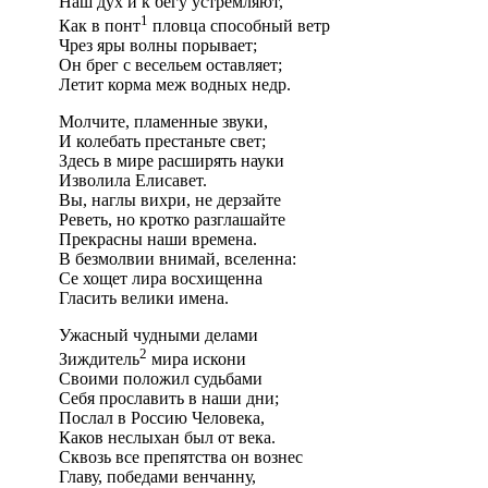
Наш дух и к бегу устремляют,
1
Как в понт
пловца способный ветр
Чрез яры волны порывает;
Он брег с весельем оставляет;
Летит корма меж водных недр.
Молчите, пламенные звуки,
И колебать престаньте свет;
Здесь в мире расширять науки
Изволила Елисавет.
Вы, наглы вихри, не дерзайте
Реветь, но кротко разглашайте
Прекрасны наши времена.
В безмолвии внимай, вселенна:
Се хощет лира восхищенна
Гласить велики имена.
Ужасный чудными делами
2
Зиждитель
мира искони
Своими положил судьбами
Себя прославить в наши дни;
Послал в Россию Человека,
Каков неслыхан был от века.
Сквозь все препятства он вознес
Главу, победами венчанну,