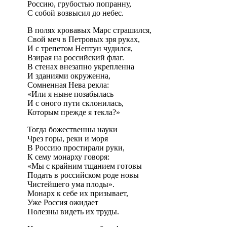
Россию, грубостью попранну,
С собой возвысил до небес.
В полях кровавых Марс страшился,
Свой меч в Петровых зря руках,
И с трепетом Нептун чудился,
Взирая на российский флаг.
В стенах внезапно укрепленна
И зданиями окруженна,
Сомненная Нева рекла:
«Или я ныне позабылась
И с оного пути склонилась,
Которым прежде я текла?»
Тогда божественны науки
Чрез горы, реки и моря
В Россию простирали руки,
К сему монарху говоря:
«Мы с крайним тщанием готовы
Подать в российском роде новы
Чистейшего ума плоды».
Монарх к себе их призывает,
Уже Россия ожидает
Полезны видеть их труды.