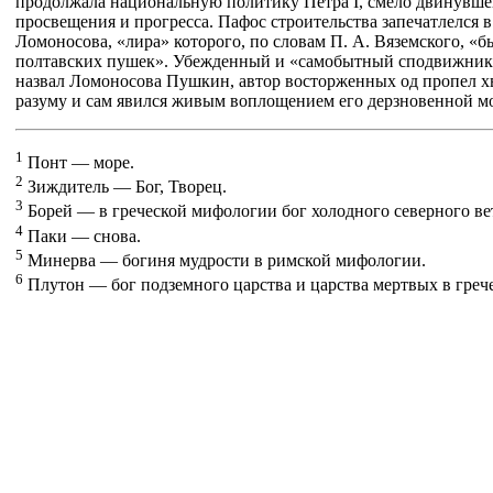
продолжала национальную политику Петра I, смело двинувше
просвещения и прогресса. Пафос строительства запечатлелся 
Ломоносова, «лира» которого, по словам П. А. Вяземского, «б
полтавских пушек». Убежденный и «самобытный сподвижник 
назвал Ломоносова Пушкин, автор восторженных од пропел х
разуму и сам явился живым воплощением его дерзновенной м
1
Понт — море.
2
Зиждитель — Бог, Творец.
3
Борей — в греческой мифологии бог холодного северного ве
4
Паки — снова.
5
Минерва — богиня мудрости в римской мифологии.
6
Плутон — бог подземного царства и царства мертвых в греч