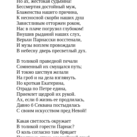
Но ах, жестокая судьбина!
Бессмертия достойный муж,
Блаженства нашего причина,
К несносной скорби наших душ
Завистливым отторжен роком,
Нас в плаче погрузил глубоком!
Внушив рыданий наших слух,
Верьхи Парнасски восстенали,
И музы воплем провождали
В небесну дверь пресветлый дух.
В толикой праведной печали
Сомненный их смущался путь;
И токмо шествуя желали
На гроб и на дела взглянуть.
Но кроткая Екатерина,
Отрада по Петре едина,
Приемлет щедрой их рукой.
Ах, если б жизнь ее продлилась,
Давно б Секвана постыдилась
С своим искусством пред Невой!
Какая светлость окружает
В толикой горести Парнас?
О коль согласно там бряцает