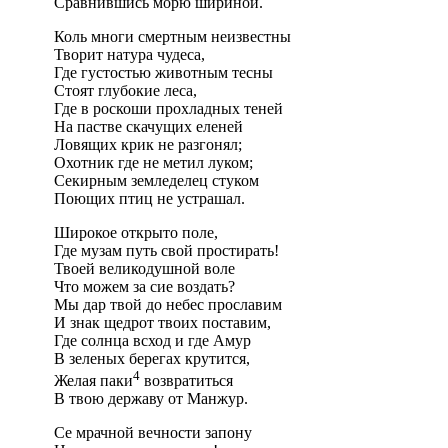
Сравнившись морю шириной.
Коль многи смертным неизвестны
Творит натура чудеса,
Где густостью животным тесны
Стоят глубокие леса,
Где в роскоши прохладных теней
На пастве скачущих еленей
Ловящих крик не разгонял;
Охотник где не метил луком;
Секирным земледелец стуком
Поющих птиц не устрашал.
Широкое открыто поле,
Где музам путь свой простирать!
Твоей великодушной воле
Что можем за сие воздать?
Мы дар твой до небес прославим
И знак щедрот твоих поставим,
Где солнца всход и где Амур
В зеленых берегах крутится,
4
Желая паки
возвратиться
В твою державу от Манжур.
Се мрачной вечности запону