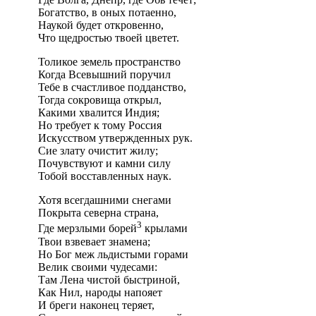
Богатство, в оных потаенно,
Наукой будет откровенно,
Что щедростью твоей цветет.
Толикое земель пространство
Когда Всевышний поручил
Тебе в счастливое подданство,
Тогда сокровища открыл,
Какими хвалится Индия;
Но требует к тому Россия
Искусством утвержденных рук.
Сие злату очистит жилу;
Почувствуют и камни силу
Тобой восставленных наук.
Хотя всегдашними снегами
Покрыта северна страна,
3
Где мерзлыми борей
крылами
Твои взвевает знамена;
Но Бог меж льдистыми горами
Велик своими чудесами:
Там Лена чистой быстриной,
Как Нил, народы напояет
И бреги наконец теряет,