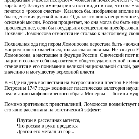
корабли»). Заслугу императрицы поэт видит в том, что она «в
печется о «россов счастье». Казалось бы, изображена вполне 
благоденствия русской нации. Однако это лишь непременное у
основной мысли. Россия процветает, но она могла бы быть ещ
просвещеннее, если бы государыня осуществила преобразован
Похвалы Ломоносова относятся не столько к настоящему, скол
Похвальная ода под пером Ломоносова перестала быть «должн
жанром только хвалебным, только славословным. Не заслуги 
Ломоносова, а настоящее и будущее России. Одический поэт в
нации и сознает себя выразителем общегосударственной точки
становится в его понимании великой национальной силой, ра
значению и могуществу верховной власти.
В «Оде на день восшествия на Всероссийский престол Ее Вели
Петровны 1747 года» возникает пластическая аллегория наук
реализацию мифологического образа Минервы — богини мудр
Помимо зрительных представлений, Ломоносов воздействует 
его явно рассчитана на эстетический эффект:
Плутон в расселинах мятется,
Что россам в руки предается
Драгой его металл из гор...