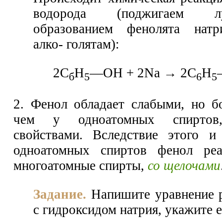
водорода (поджигаем л
образованием фенолята натр
алко- голятам):
2С
Н
—ОН + 2Na → 2C
H
б
5
6
5
2. Фенол обладает слабыми, но б
чем у одноатомных спиртов
свойствами. Вследствие этого и
одноатомных спиртов фенол реа
многоатомные спирты,
со щелочами
Задание.
Напишите уравнение 
с гидроксидом натрия, укажите е