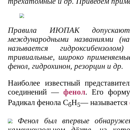
трёхатомные и др. Приведём прим
Правила ИЮПАК допускаю
международными названиями (на
называется гидроксибензолом)
тривиальные, широко применяемы
фенол, гидрохинон, резорцин и др.
Наиболее известный представител
соединений —
фенол
. Его форм
Радикал фенола С
Н
— называется
б
5
Фенол был впервые обнаружен
каменноугольном дёгте, из кото