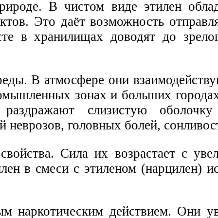
рироде. В чистом виде этилен обл
ктов. Это даёт возможность отправл
те в хранилищах доводят до зрелог
ды. В атмосфере они взаимодействую
ромышленных зонах и больших города
, раздражают слизистую оболочку
 неврозов, головных болей, сонливос
свойства. Сила их возрастает с уве
ен в смеси с этиленом (нарцилен) ис
м наркотическим действием. Они ув