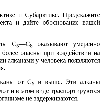
тике и Субарктике. Предскажите
екта и дайте обоснование вашей
оды С
—С
оказывают умеренно
5
8
 более опасны при воздействии на
ии алканами у человека появляются
я.
лканы от С
и выше. Эти алканы
6
лот и в этом виде траспортируются
рганизме не задерживаются.