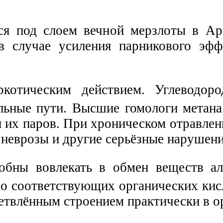
я под слоем вечной мерзлоты в Арк
в случае усиления парникового эфф
котическим действием. Углеводор
льные пути. Высшие гомологи метана
 их паров. При хроническом отравлен
 неврозы и другие серьёзные нарушени
обны вовлекать в обмен веществ а
до соответствующих органических кис
ветвлённым строением практически в о