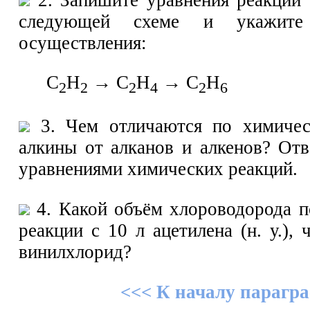
следующей схеме и укажите
осуществления:
С
Н
→ С
Н
→ С
Н
2
2
2
4
2
6
3. Чем отличаются по химичес
алкины от алканов и алкенов? Отв
уравнениями химических реакций.
4. Какой объём хлороводорода п
реакции с 10 л ацетилена (н. у.),
винилхлорид?
<<< К началу парагр