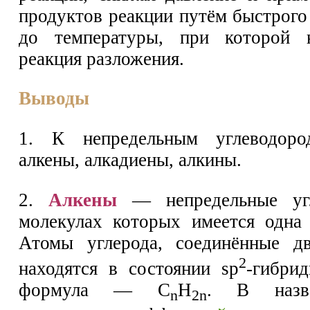
продуктов реакции путём быстрого
до температуры, при которой 
реакция разложения.
Выводы
1. К непредельным углеводоро
алкены, алкадиены, алкины.
2.
Алкены
— непредельные угл
молекулах которых имеется одна 
Атомы углерода, соединённые дв
2
находятся в состоянии sp
-гибри
формула — С
Н
. В назва
n
2n