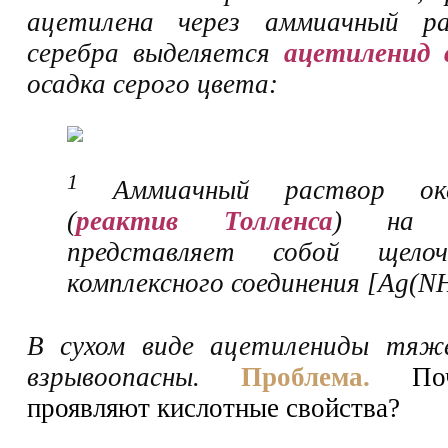
ацетилена через аммиачный ра
серебра выделяется
ацетиленид 
осадка серого цвета:
1
Аммиачный раствор окс
(
реактив Толленса
) на 
представляет собой щело
комплексного соединения [Ag(N
В сухом виде ацетилениды тяж
взрывоопасны.
Проблема.
Поч
проявляют кислотные свойства?