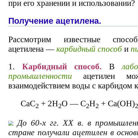
при его хранении и использовании?
Получение ацетилена.
Рассмотрим известные спосо
ацетилена —
карбидный способ
и
п
1.
Карбидный способ.
В
лаб
промышленности
ацетилен мож
взаимодействием воды с карбидом к
СаС
+ 2Н
O — С
Н
+ Са(ОН)
2
2
2
2
До 60-х гг. XX в. в промышлен
стране получали ацетилен в основ