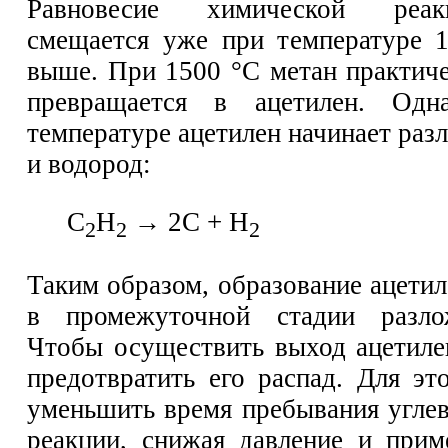
Равновесие химической реа
смещается уже при температуре 
выше. При 1500 °С метан практич
превращается в ацетилен. Одн
температуре ацетилен начинает разл
и водород:
С
Н
→ 2С + Н
2
2
2
Таким образом, образование ацети
в промежуточной стадии разло
Чтобы осуществить выход ацетиле
предотвратить его распад. Для эт
уменьшить время пребывания углев
реакции, снижая давление и прим