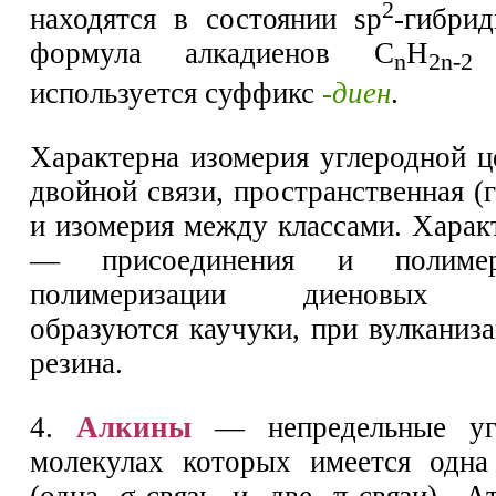
2
находятся в состоянии sр
-гибри
формула алкадиенов С
H
В
n
2n-2
используется суффикс
-диен
.
Характерна изомерия углеродной ц
двойной связи, пространственная (
и изомерия между классами. Харак
— присоединения и полимер
полимеризации диеновых уг
образуются каучуки, при вулканиз
резина.
4.
Алкины
— непредельные угл
молекулах которых имеется одна
(одна σ-связь и две π-связи). А