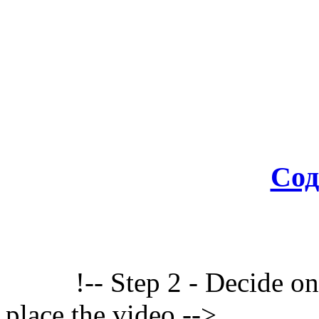
Сод
!-- Step 2 - Decide o
place the video -->