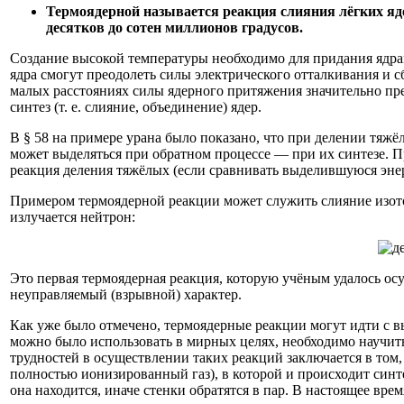
Термоядерной называется реакция слияния лёгких ядер
десятков до сотен миллионов градусов.
Создание высокой температуры необходимо для придания ядра
ядра смогут преодолеть силы электрического отталкивания и сб
малых расстояниях силы ядерного притяжения значительно пре
синтез (т. е. слияние, объединение) ядер.
В § 58 на примере урана было показано, что при делении тяжё
может выделяться при обратном процессе — при их синтезе. П
реакция деления тяжёлых (если сравнивать выделившуюся эне
Примером термоядерной реакции может служить слияние изотопо
излучается нейтрон:
Это первая термоядерная реакция, которую учёным удалось ос
неуправляемый (взрывной) характер.
Как уже было отмечено, термоядерные реакции могут идти с в
можно было использовать в мирных целях, необходимо научит
трудностей в осуществлении таких реакций заключается в том
полностью ионизированный газ), в которой и происходит синте
она находится, иначе стенки обратятся в пар. В настоящее вр