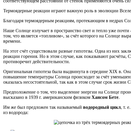
соответствующем расстоянии от стенок применяются очень си
Термоядерные реакции играют важную роль в эволюции Вселен
Благодаря термоядерным реакциям, протекающим в недрах Сол
Наше Солнце излучает в пространство свет и тепло уже почти 4
том, что является «топливом», за счёт которого на Солнце вы
времени.
На этот счёт существовали разные гипотезы. Одна из них заклю
реакции горения. Но в этом случае, как показывают расчёты, С
противоречит действительности.
Оригинальная гипотеза была выдвинута в середине XIX в. Она
повышение температуры Солнца происходит за счёт уменьшен
оказалась несостоятельной, так как в этом случае срок жизни 
Предположение о том, что выделение энергии на Солнце проис
высказано в 1939 г. американским физиком
Хансом Бете
.
Им же был предложен так называемый
водородный цикл
, т.
из водорода: