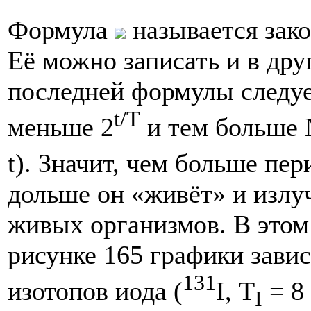
Формула
называется зако
Её можно записать и в др
последней формулы следует
t/T
меньше 2
и тем больше 
t). Значит, чем больше пе
дольше он «живёт» и излуч
живых организмов. В этом
рисунке 165 графики завис
131
изотопов иода (
I, Т
= 8 
I