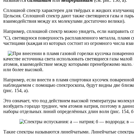
называется
сплошным
или
непрерывным
(см. рис. 150, а).
Сплошной спектр характерен для твёрдых и жидких излучающи
Цельсия. Сплошной спектр дают также светящиеся газы и парь!,
взаимодействия между их молекулами достаточно велики).
Например, сплошной спектр можно увидеть, если направить сп
°С), светящуюся поверхность расплавленного металла, пламя 
частицами (каждая из которых состоит из огромного числа вз
качестве источника света использовать светящиеся газы малой
атомов, взаимодействие между которыми пренебрежимо мало. С
или более высокой.
Например, если внести в пламя спиртовки кусочек поваренной с
наблюдаемом с помощью спектроскопа, будут видны две близк
(рис. 154, а).
Это означает, что под действием высокой температуры молекул
возбудить гораздо труднее, чем атомов натрия, поэтому в да
наборы отдельных линий определённых длин волн (рис. 154, б 
Такие спектры называются линейчатыми. Линейчатые спектры п