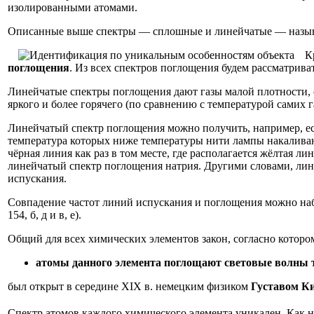
изолированными атомами.
Описанные выше спектры — сплошные и линейчатые — назы
К
поглощения
. Из всех спектров поглощения будем рассматрива
Линейчатые спектры поглощения дают газы малой плотности, с
яркого и более горячего (по сравнению с температурой самих 
Линейчатый спектр поглощения можно получить, например, есл
температура которых ниже температуры нити лампы накаливани
чёрная линия как раз в том месте, где располагается жёлтая лин
линейчатый спектр поглощения натрия. Другими словами, лин
испускания.
Совпадение частот линий испускания и поглощения можно набл
154, б, д и в, е).
Общий для всех химических элементов закон, согласно которо
атомы данного элемента поглощают световые волны т
был открыт в середине XIX в. немецким физиком
Густавом К
Спектр атомов каждого химического элемента уникален. Как 