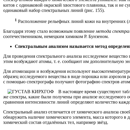
китов с одинаковой окраской хвостового плавника, так и не с
одинаковый набор спектральных линий (рис. 155).
1
Расположение рельефных линий кожи на внутренних (л
Благодаря этому стало возможным появление
метода спектрал
соотечественником, немецким химиком Р. Бунзеном.
Спектральным анализом называется метод определени
Для проведения спектрального анализа исследуемое вещество 
этим возбуждают атомы, т. е. сообщают им дополнительную э
Для атомизации и возбуждения используют высокотемпературн
образец исследуемого вещества в виде порошка или аэрозоля ра
с помощью спектрографа получают фотографию спектров атомо
В настоящее время существуют таб
же спектры, какие были получены при анализе исследуемого об
сравнения интенсивности линий определяют количество каждог
Спектральный анализ отличается от химического анализа сво
обнаружить наличие химического элемента, масса которого в 
химический состав отдалённых тел, например звёзд.