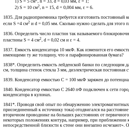
1) S = 5 см
, n = 33, d = 0,03 мм, ε = 1;
2
2) S = 10 см
, n = 15, d = 0,004 мм, ε = 6.
1835. Для радиоприемника требуется изготовить постоянный 
2
если S =4 см
и d = 0,05 мм. Сколько нужно сделать для этого 
1836. Определить число пластин так называемого блокировочн
2
пластины S = 4 см
, d = 0,02 см и ε = 4.
1837. Емкость конденсатора 10 мкФ. Как изменится его емкос
имеющими ту же толщину, что и парафинированная бумага?
1838*. Определить емкость лейденской банки по следующим д
см, толщина стенок стекла 3 мм, диэлектрическая постоянная с
1839. Конденсатор емкостью С = 100 мкФ заряжен до потенциал
1840. Конденсатор емкостью С 2640 пФ подключен к сети город
конденсатора в кулонах.
1841*. Проводя свой опыт по обнаружению электромагнитных в
присоединенный к источнику тока) отодвигался на расстояние
вторичном проводнике на больших расстояниях от первичного, 
некоторых положениях контура, например, при приближении к 
непосредственной близости к стене они внезапно исчезают». О