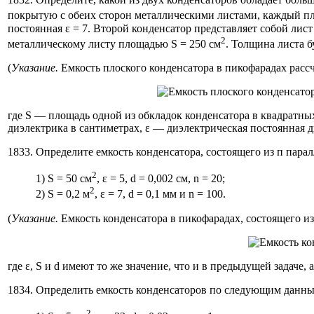
покрытую с обеих сторон металлическими листами, каждый п
постоянная ε = 7. Второй конденсатор представляет собой лис
2
металлическому листу площадью S = 250 см
. Толщина листа б
(
Указание.
Емкость плоского конденсатора в пикофарадах расс
где S — площадь одной из обкладок конденсатора в квадратны
диэлектрика в сантиметрах, ε — диэлектрическая постоянная 
1833. Определите емкость конденсатора, состоящего из п пар
2
1) S = 50 см
, ε = 5, d = 0,002 см, n = 20;
2
2) S = 0,2 м
, ε = 7, d = 0,1 мм и n = 100.
(
Указание.
Емкость конденсатора в пикофарадах, состоящего и
где ε, S и d имеют то же значение, что и в предыдущей задаче,
1834. Определить емкость конденсаторов по следующим данны
2