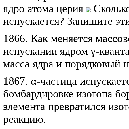
ядро атома церия
Сколько
испускается? Запишите эти
1866. Как меняется массов
испускании ядром γ-квант
масса ядра и порядковый 
1867. α-частица испускает
бомбардировке изотопа бо
элемента превратился изо
реакцию.