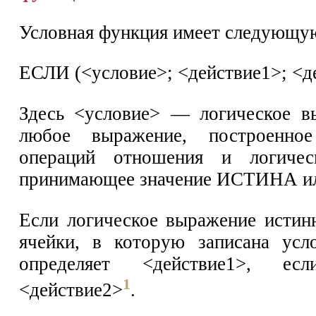
Условная функция имеет следующу
ЕСЛИ (<условие>; <действие1>; <д
Здесь <условие> — логическое вы
любое выражение, построенн
операций отношения и логичес
принимающее значение ИСТИНА и
Если логическое выражение истинн
ячейки, в которую записана усл
определяет <действие1>, е
1
<действие2>
.