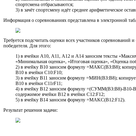
спортсмена отбрасываются;
3) в зачёт спортсмену идёт среднее арифметическое оста
Информация о соревнованиях представлена в электронной таб
Требуется подсчитать оценки всех участников соревнований и
победителя. Для этого:
1) в ячейки А10, A11, А12 и А14 заносим тексты «Макси
«Минимальная оценка», «Итоговая оценка», «Оценка по
2) в ячейку В10 заносим формулу =МАКС(ВЗ:В8); копир
В10 в ячейки C10:F10;
3) в ячейку В11 заносим формулу =МИН(ВЗ:В8); копиру
В10 в ячейки C11rF11;
4) в ячейку В12 заносим формулу =(СУММ(ВЗ:В8)-В10-В
содержимое ячейки В12 в ячейки C12:F12;
5) в ячейку В14 заносим формулу =MAKC(B12:F12).
Результат решения задачи: