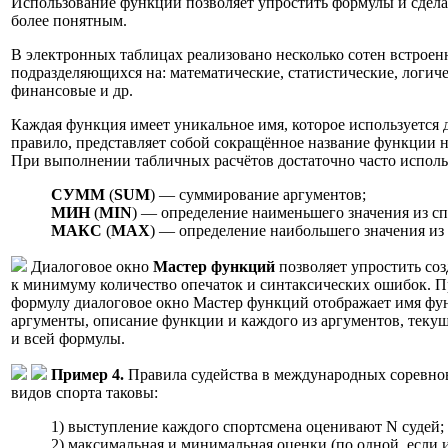
Использование функций позволяет упростить формулы и сдел
более понятным.
В электронных таблицах реализовано несколько сотен встрое
подразделяющихся на: математические, статистические, логиче
финансовые и др.
Каждая функция имеет уникальное имя, которое используется д
правило, представляет собой сокращённое название функции н
При выполнении табличных расчётов достаточно часто испол
СУММ
(
SUM
) — суммирование аргументов;
МИН
(
MIN
) — определение наименьшего значения из сп
МАКС
(
МАХ
) — определение наибольшего значения из 
Диалоговое окно
Мастер функций
позволяет упростить соз
к минимуму количество опечаток и синтаксических ошибок. П
формулу диалоговое окно Мастер функций отображает имя фун
аргументы, описание функции и каждого из аргументов, теку
и всей формулы.
Пример 4.
Правила судейства в международных соревно
видов спорта таковы:
1) выступление каждого спортсмена оценивают N судей;
2) максимальная и минимальная оценки (по одной, если 