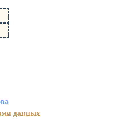
ова
зами данных