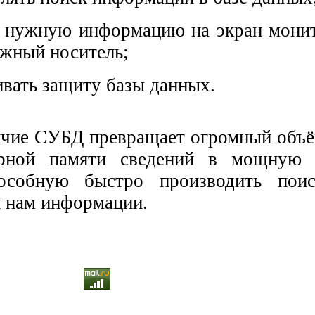
 нужную информацию на экран монит
ажный носитель;
ивать защиту базы данных.
чие СУБД превращает огромный объ
рной памяти сведений в мощную 
пособную быстро производить пои
 нам информации.