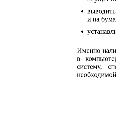
выводить
и на бум
устанавл
Именно нали
в компьюте
систему, с
необходимой