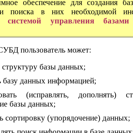
ное обеспечение для создания баз
 и поиска в них необходимой ин
ся
системой управления базами
УБД пользователь может:
ь структуру базы данных;
ь базу данных информацией;
ровать (исправлять, дополнять) с
ие базы данных;
ь сортировку (упорядочение) данных;
лять поиск информации в базе данных