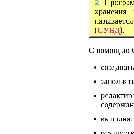
Программ
хранения
называет
(
СУБД
).
С помощью С
создават
заполнят
редакти
содержан
выполнят
осуществ