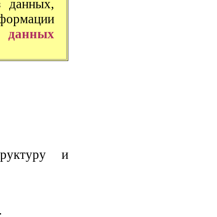
 данных,
формации
 данных
труктуру и
;