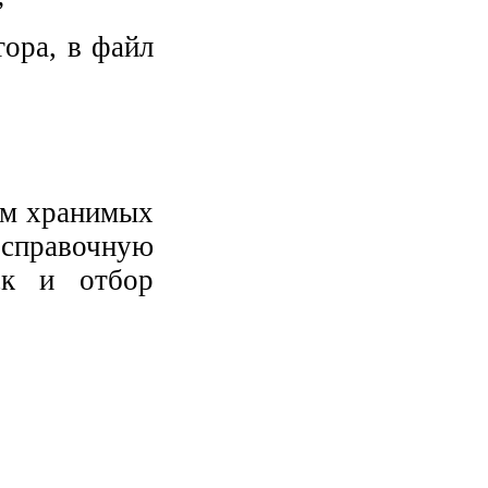
ора, в файл
ём хранимых
справочную
ск и отбор