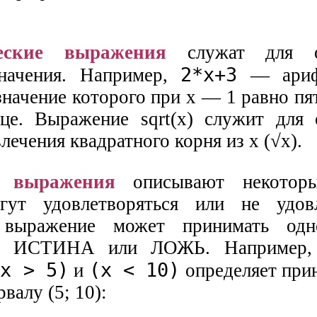
еские выражения
служат для оп
2*х+3
значения. Например,
— арифм
начение которого при х — 1 равно пят
е. Выражение sqrt(x) служит для 
лечения квадратного корня из x (√x).
е выражения
описывают некоторы
гут удовлетворяться или не удовл
е выражение может принимать од
— ИСТИНА или ЛОЖЬ. Например, 
(х > 5)
(х < 10)
и
определяет при
валу (5; 10):