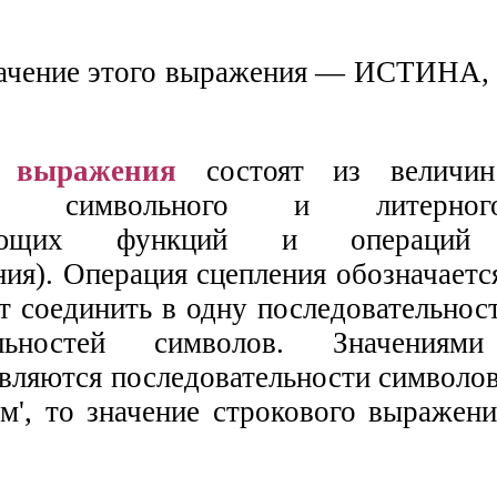
начение этого выражения — ИСТИНА, а
 выражения
состоят из величин 
ых) символьного и литерно
твующих функций и операций 
ия). Операция сцепления обозначаетс
т соединить в одну последовательнос
тельностей символов. Значениям
вляются последовательности символов
м', то значение строкового выражени