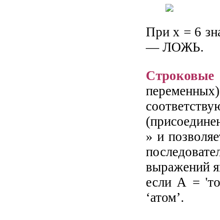
При х = 6 з
— ЛОЖЬ.
Строковые
переменн
соответс
(присоединен
» и позволяе
последова
выражений я
если А = 'то
‘атом’.