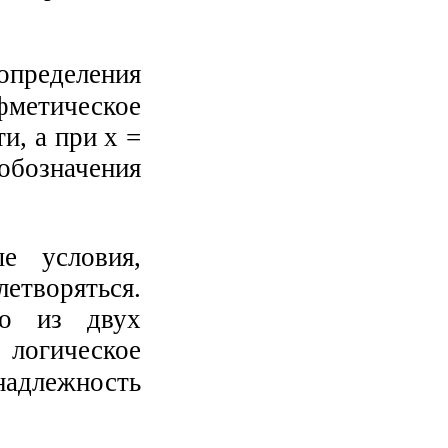
ределения
етическое
и, а при х =
обозначения
е условия,
етворяться.
но из двух
логическое
надлежность