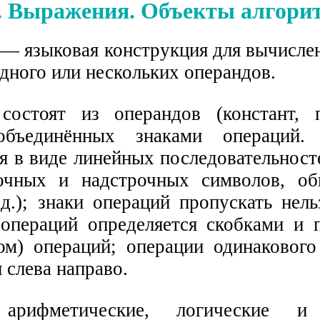
2. Выражения. Объекты алгори
— языковая конструкция для вычислен
дного или нескольких операндов.
состоят из операндов (констант, 
объединённых знаками операций.
я в виде линейных последовательност
рочных и надстрочных символов, о
 д.); знаки операций пропускать нел
операций определяется скобками и 
ом) операций; операции одинакового
 слева направо.
 арифметические, логические и