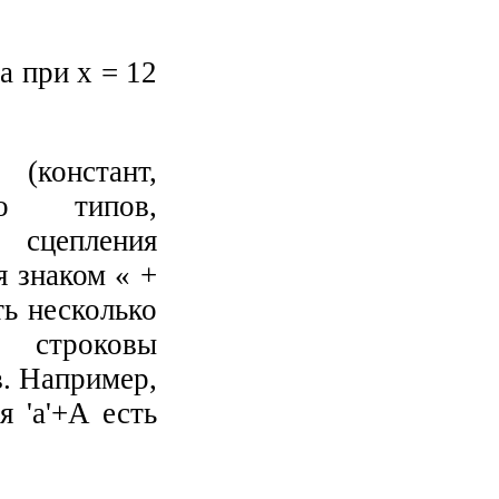
 при х = 12
(констант,
го типов,
сцепления
я знаком « +
ть несколько
и строковы
. Например,
я 'а'+А есть