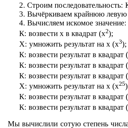
2. Строим последовательност
3. Вычёркиваем крайнюю леву
4. Вычисляем искомое значение:
2
К: возвести х в квадрат (х
);
3
X: умножить результат на х (x
);
К: возвести результат в квадрат 
К: возвести результат в квадрат 
К: возвести результат в квадрат 
25
X: умножить результат на х (х
)
К: возвести результат в квадрат 
К: возвести результат в квадрат 
Мы вычислили сотую степень числа