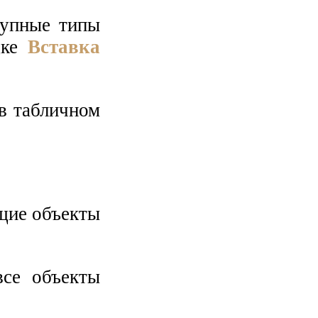
тупные типы
дке
Вставка
в табличном
щие объекты
се объекты