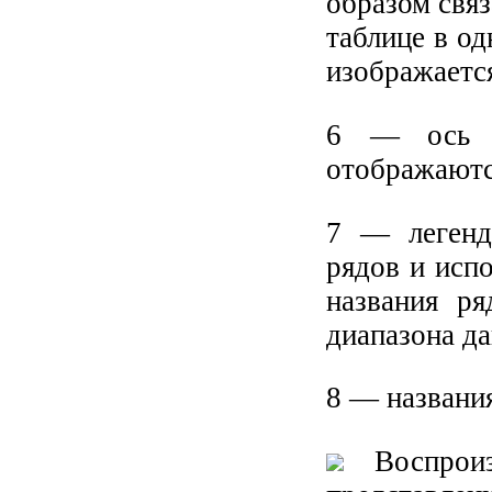
образом свя
таблице в од
изображаетс
6 — ось к
отображаютс
7 — легенд
рядов и исп
названия ря
диапазона д
8 — названия
Воспроиз