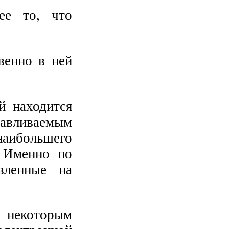
ее то, что
венно в ней
й находится
вливаемым
наибольшего
. Именно по
вленные на
 некоторым