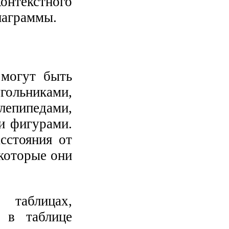
онтекстного
иаграммы.
 могут быть
ольниками,
епипедами,
и фигурами.
сстояния от
которые они
таблицах,
 в таблице