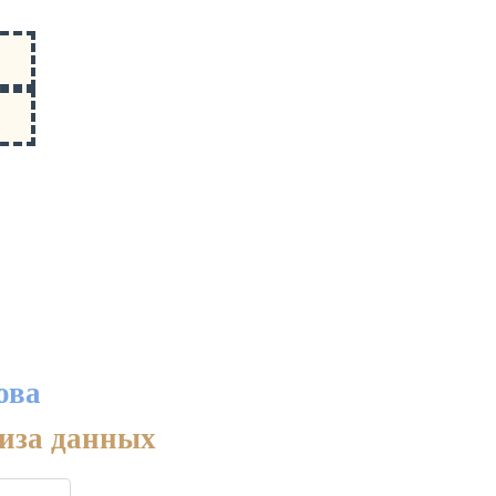
ова
лиза данных