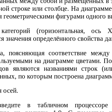
занных между собой и размещённых в 
ной строке или столбце. На диаграмм
я геометрическими фигурами одного ви
атегорий (горизонтальная, ось 
я значения определённого свойства д
а, поясняющая соответствие между
ользуемыми на диаграмме цветами. П
дов являются названиями строк (ил
анных, по которым построена диаграмм
 осей.
ведите в табличном процессоре 