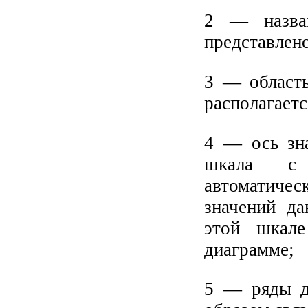
2 — назва
представлено
3 — область
располагаетс
4 — ось зна
шкала с 
автоматичес
значений д
этой шкале
диаграмме;
5 — ряды д