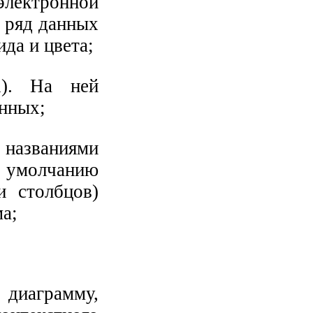
электронной
е ряд данных
да и цвета;
X). На ней
анных;
 названиями
о умолчанию
и столбцов)
а;
диаграмму,