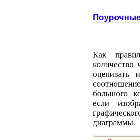
Поурочные
Как прави
количество 
оценивать 
соотношение
большого ко
если изобр
графическог
диаграммы.