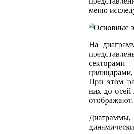
представле
меню исслед
На диаграм
представле
секторами 
цилиндрами,
При этом ра
них до осей
отображают.
Диаграммы
динамическ