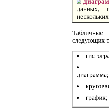
Диагра
данных, 
нескольких
Табличные
следующих т
гистогр
диаграмма;
кругова
график;