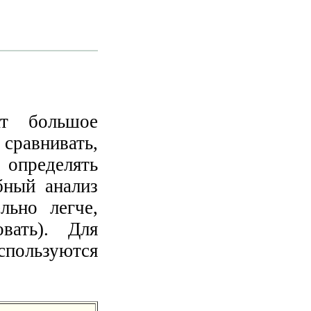
ат большое
сравнивать,
 определять
бный анализ
льно легче,
вать). Для
спользуются