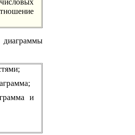
 числовых
тношение
 диаграммы
стями;
аграмма;
аграмма и