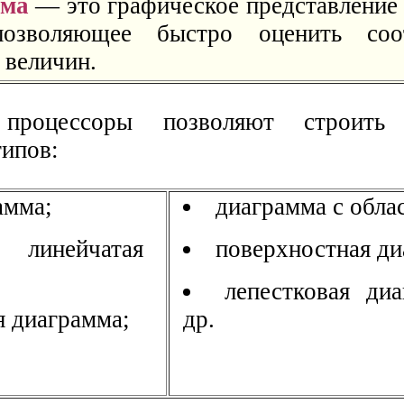
мма
— это графическое представление
позволяющее быстро оценить соо
 величин.
 процессоры позволяют строить
ипов:
амма;
диаграмма с обла
линейчатая
поверхностная ди
лепестковая ди
я диаграмма;
др.