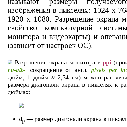
называют размеры получаемо
изображения в пикселях: 1024 х 76
1920 х 1080. Разрешение экрана 
свойство компьютерной систем
монитора и видеокарты) и операц
(зависит от настроек ОС).
Разрешение экрана монитора в
ppi
(про
пи-ай»
, сокращение от англ,
pixels per in
дюйм; 1 дюйм ≈ 2,54 см) можно рассчит
размера диагонали экрана в пикселях к р
дюймах:
d
— размер диагонали экрана в пиксел
p