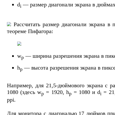
d
— размер диагонали экрана в дюймах
i
Рассчитать размер диагонали экрана в 
теореме Пифагора:
w
— ширина разрешения экрана в пик
p
h
— высота разрешения экрана в пиксе
p
Например, для 21,5-дюймового экрана с р
1080 (здесь w
= 1920, h
= 1080 и d
= 21,
p
p
i
ppi.
Для монитора с диагональю 17 дюймов пр