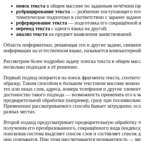
поиск текста
в общем массиве по заданным нечётким пр
рубрицирование текста
— разбиение поступающего пото
тематические подпотоки в соответствии с заранее задан
реферирование текста
— подготовка его сокращённой в
перевод текста
с одного языка на другой;
анализ текста
на предмет выявления заимствований.
Область информатики, решающая эти и другие задачи, связанн
информации на естественном языке, называется компьютерной
Рассмотрим более подробно задачу поиска текста в общем мас
несколько подходов к её решению.
Первый подход опирается на поиск фрагмента текста, соответ
образцу. Таким способом в большом текстовом массиве можно
тех или иных слов, адреса, номера телефонов и другие элемен
достоинство такого подхода — возможность применять его к ма
предварительной обработки (например, сразу при посимвольно
Применение рассматриваемого способа бывает затруднено, есл
разных местах.
Второй подход предусматривает предварительную обработку т
получения его преобразованного, сокращённого вида (индекса)
поисковая система выделяет список слов и составляет список 
они содержатся. При этом рассчитывается релевантность — ме