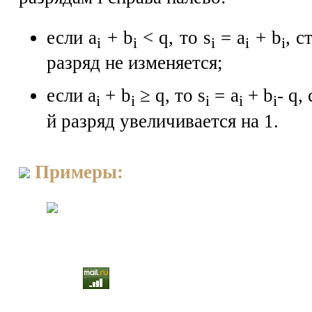
если а
+ b
< q, то s
= а
+ b
, с
i
i
i
i
i
разряд не изменяется;
если a
+ b
≥ q, то s
= а
+ b
- q,
i
i
i
i
i
й разряд увеличивается на 1.
Примеры: