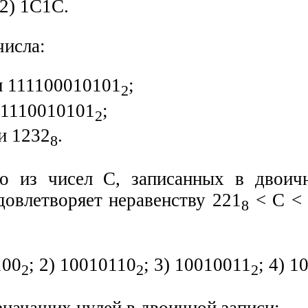
 2) 1С1С.
числа:
 111100010101
;
2
1110010101
;
2
и 1232
.
8
о из чисел С, записанных в двоич
довлетворяет неравенству 221
< С < 
8
100
; 2) 10010110
; 3) 10010011
; 4) 1
2
2
2
значащих нулей в двоичной записи: