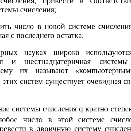
счисления, привести в соответств
стемы счисления;
вить число в новой системе счислени
ная с последнего остатка.
рных науках широко используются
ая и шестнадцатеричная системы 
 чему их называют «компьютерны
этих систем существует очевидная свя
ие системы счисления q кратно степе
любое число в этой системе счисл
ревести в двоичную систему счислен