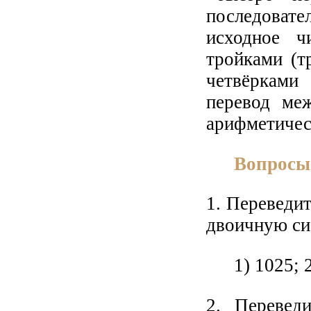
последовате
исходное ч
тройками (т
четвёрками
перевод меж
арифметичес
Вопросы
1. Переведит
двоичную си
1) 1025; 
2. Перевед