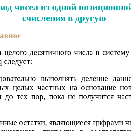
евод чисел из одной позиционн
счисления в другую
лавное
 целого десятичного числа в систему
 следует:
довательно выполнять деление данн
ых целых частных на основание но
я до тех пор, пока не получится час
енные остатки, являющиеся цифрами ч