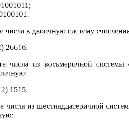
01001011;
00100101.
е числа в двоичную систему счисления
2) 2661б.
те числа из восьмеричной системы 
ричную:
 2) 1515.
те числа из шестнадцатеричной систе
ную: