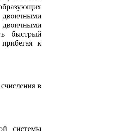
 образующих
 двоичными
р двоичными
ять быстрый
 прибегая к
 счисления в
ой системы