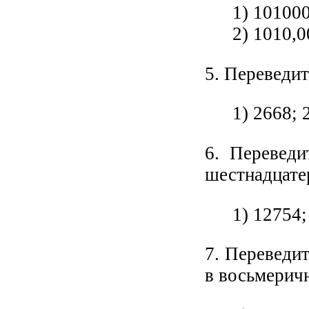
1) 10100
2) 1010,
5. Переведит
1) 2668; 
6. Переведи
шестнадцате
1) 12754;
7. Переведи
в восьмерич