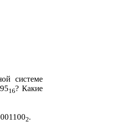
ной системе
95
? Какие
16
0001100
.
2