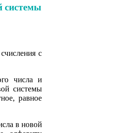
ой системы
 счисления с
ого числа и
вой системы
тное, равное
исла в новой