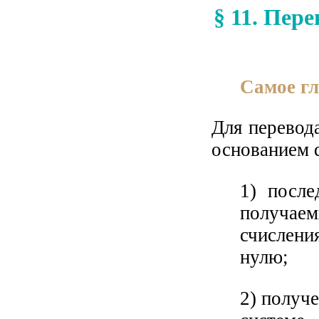
§ 11. Пер
Самое г
Для перевода
основанием q
1) после
получаем
счислени
нулю;
2) получ