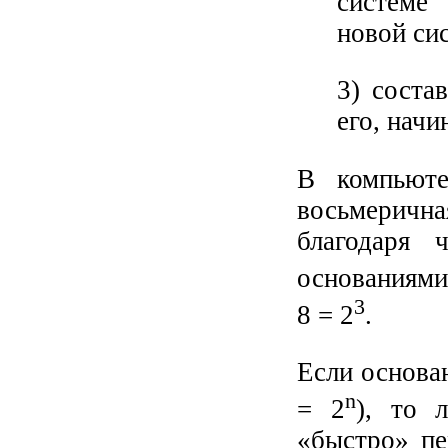
системе 
новой си
3) соста
его, начи
В компьюте
восьмеричн
благодаря
основаниями 
3
8 = 2
.
Если основан
n
= 2
), то 
«быстро» пе