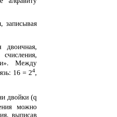
ие алфавиту
я, записывая
 двоичная,
счисления,
ми». Между
4
зь: 16 = 2
,
ни двойки (q
ения можно
ия, выписав