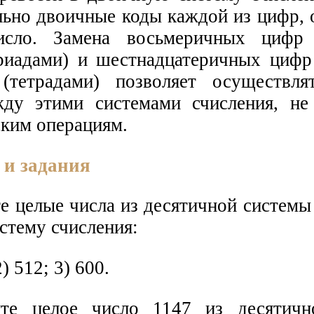
льно двоичные коды каждой из цифр,
исло. Замена восьмеричных цифр
риадами) и шестнадцатеричных циф
 (тетрадами) позволяет осуществл
ду этими системами счисления, не
ким операциям.
 и задания
е целые числа из десятичной системы
стему счисления:
2) 512; 3) 600.
ите целое число 1147 из десятичн