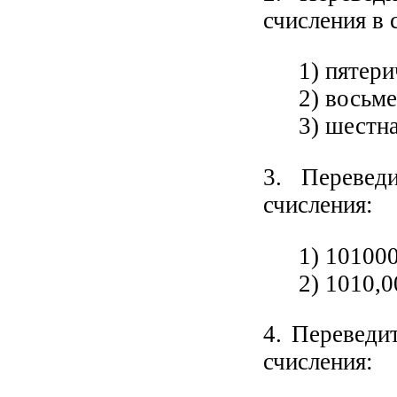
счисления в 
1) пятер
2) восьм
3) шестн
3. Перевед
счисления:
1) 10100
2) 1010,
4. Переведи
счисления: