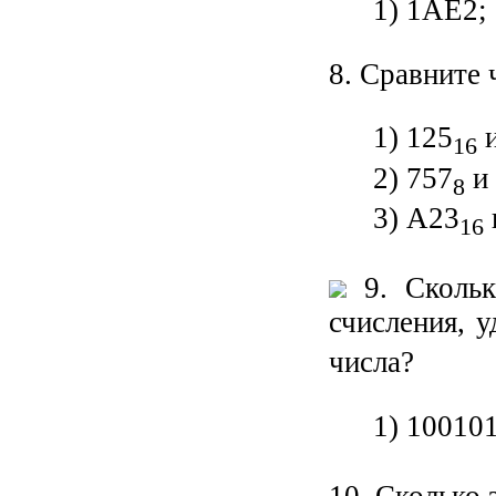
1) 1АЕ2;
8. Сравните 
1) 125
и
16
2) 757
и 
8
3) А23
16
9. Скольк
счисления, у
числа?
1) 10010
10. Сколько 