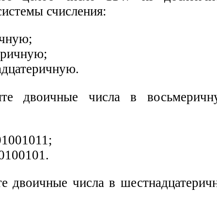
системы счисления:
ичную;
еричную;
адцатеричную.
ите двоичные числа в восьмеричн
01001011;
00100101.
те двоичные числа в шестнадцатерич