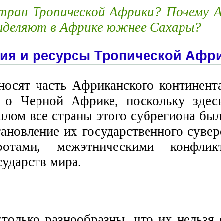
 стран Тропической Африки? Почему
выделяют в Африке южнее Сахары?
вия и ресурсы Тропической Афр
осят часть Африканского континента
 о Черной Африке, поскольку здес
шлом все страны этого субрегиона бы
становление их государственного суве
ротами, межэтническими конфлик
ударств мира.
только разнообразны, что их нельзя 