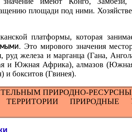
 значение имеют Конго, Замбези, 
ащению площади под ними. Хозяйстве
анской платформы, которая занимае
мыми
. Это мирового значения место
 руд железа и марганца (Гана, Ангол
ная и Южная Африка), алмазов (Южна
 и бокситов (Гвинея).
ИТЕЛЬНЫМ ПРИРОДНО-РЕСУРСН
 ТЕРРИТОРИИ ПРИРОДНЫЕ 
ки