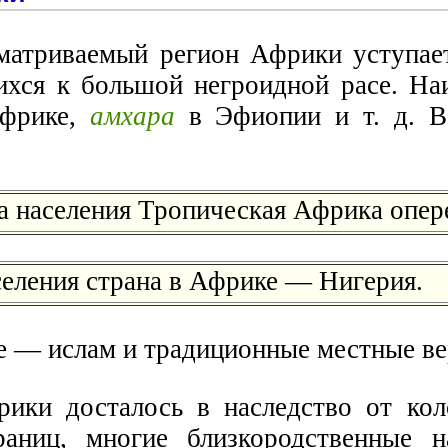
атриваемый регион Африки уступает
щихся к большой негроидной расе. 
Африке,
амхара
в Эфиопии и т. д. В
а населения Тропическая Африка опер
селения страна в Африке — Нигерия.
е — ислам и традиционные местные ве
ики досталось в наследство от кол
раниц, многие близкородственные н