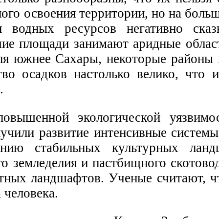
ного освоения территории, но на боль
ия водных ресурсов негативно ск
ьшие площади занимают аридные обла
еля южнее Сахары, некоторые районы
тво осадков настолько велико, что 
.
овышенной экологической уязвимо
лучили развитие интенсивные системы
анию стабильных культурных ланд
го земледелия и пастбищного скотово
тных ландшафтов. Ученые считают, ч
 человека.