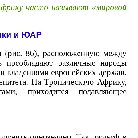
 Африку часто называют «мировой
ики и ЮАР
 (рис. 86), расположенную между
ь преобладают различные народы
ли владениями европейских держав.
ренитета. На Тропическзчо Африку,
тами, приходится подавляющее
оценить однозначно. Так, рельеф в