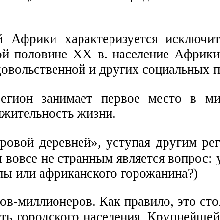
й Африки характеризуется исключи
й половине XX в. население Африки 
довольственной и других социальных 
егион занимает первое место в мир
лжительность жизни.
ировой деревней», уступая другим р
 вовсе не странным является вопрос: 
пы или африканского горожанина?)
ов-миллионеров. Как правило, это сто
ть городского населения. Крупнейшей