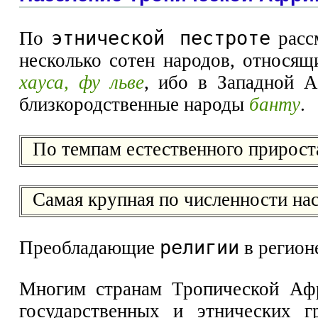
этнической пестроте
По
рассм
несколько сотен народов, относя
хауса, фу льве
, ибо в Западной 
близкородственные народы
банту
.
По темпам естественного прирост
Самая крупная по численности на
религии
Преобладающие
в регион
Многим странам Тропической Афр
государственных и этнических г