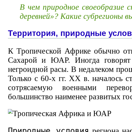
В чем природное своеобразие
деревней»? Какие субрегионы 
Территория, природные усло
К Тропической Африке обычно отн
Сахарой и ЮАР. Иногда говорят
негроидной расы. В недалеком про
Только с 60-х гг. XX в. началось 
сотрясаемую военными перево
большинство наименее развитых гос
Природные условия
региона нас