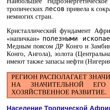
Наибольшее гидроэнергетическое
лесов
тропических
привела к сокр
немногих стран.
Кристаллический фундамент Африк
полезными ископае
«напичкан»
Медным поясом ДР Конго и Замбия,
Конго, Ангола), золота (Централь
имеют также запасы нефти (Нигерия)
РЕГИОН РАСПОЛАГАЕТ ЗНАЧ
НА ЗНАЧИТЕЛЬНОЙ ЕГО
ХОЗЯЙСТВЕННОЕ РАЗВИТИЕ.
Население Тропической Афри