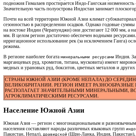
подножия Гималаев простирается Индо-Гангская низменность
Значительную часть полуострова Индостан занимает плоскогор
Почти на всей территории Южной Азии климат субэкваториал
сезонностью в распределении осадков. Однако годовые суммы 
на востоке Индии (Черапунджи) они достигают 12 000 мм, а на
мм. В целом регион достаточно обеспечен водными ресурсами.
ирригационное использование рек (за исключением Ганга) ос
режима.
В регионе наиболее богата
Индия. За
минеральными ресурсами
марганцевых руд, хромитов, титана, мусковита) имеют мировое
медных и урановых руд, бокситов, цветных металлов и других
СТРАНЫ ЮЖНОЙ АЗИИ (КРОМЕ НЕПАЛА) ДО СЕРЕДИН
ВЕЛИКОБРИТАНИИ. РЕГИОН ИМЕЕТ РАЗНООБРАЗНЫЕ
РАСПОЛАГАЕТ ЗНАЧИТЕЛЬНЫМИ МИНЕРАЛЬНЫМИ, В
АГРОКЛИМАТИЧЕСКИМИ РЕСУРСАМИ.
Население Южной Азии
Южная Азия — регион с многонациональным и разноязычным 
населения составляют народы различных языковых групп
индо
Пакистан, Непал),
(Шри-Ланка, Индия, Пакистан)
дравидской