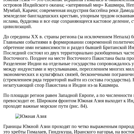
островов Индийского океана; «затерянный мир» Кашмира, Неп
Мумбай, Карачи; современная индустрия бассейна реки Дамод
земледелие бангладешских крестьян, упорным трудом осваива
ислама, буддизма и все еще сохраняющееся кастовое деление, 
цивилизаций.
До середины XX в. страны региона (за исключением Непала) 
Главными событиями в формировании современной политиче
обретение ими независимости и раздел бывшей Британской И
Последний состоял из двух территориально разобщенных част
Восточного. Позднее на месте Восточного Пакистана была пр
Разделение Индии на отдельные государства сопровождалось 
между индуистами и мусульманами, переселением многих мил
экономических и культзфпых связей, бесконечными погранич
(стремлением ряда территорий выйти из состава государства). 
незатухающий спор Пакистана и Индии из-за Кашмира.
По площади регион равен Западной Европе, а по численности 
превосходит ее. Широким фронтом Южная Азия выходит к Инд
проходят важные морские пути (рис. 84).
Границы Южной Азии проходят по четко выраженным природн
это хребты Гималаев, Гиндукуша, Иранского нагорья, на вос