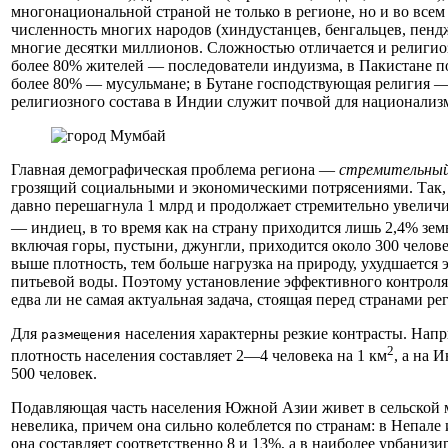
многонациональной страной не только в регионе, но и во всем
численность многих народов (хиндустанцев, бенгальцев, пендж
многие десятки миллионов. Сложностью отличается и религиоз
более 80% жителей — последователи индуизма, в Пакистане по
более 80% — мусульмане; в Бутане господствующая религия — 
религиозного состава в Индии служит почвой для национализм
Главная демографическая проблема региона —
стремительный
грозящий социальными и экономическими потрясениями. Так
давно перешагнула 1 млрд и продолжает стремительно увелич
— индиец, в то время как на страну приходится лишь 2,4% зе
включая горы, пустыни, джунгли, приходится около 300 челове
выше плотность, тем больше нагрузка на природу, ухудшается э
питьевой воды. Поэтому установление эффективного контроля
едва ли не самая актуальная задача, стоящая перед странами ре
Для
населения характерны резкие контрасты. Напр
размещения
2
плотность населения составляет 2—4 человека на 1 км
, а на 
500 человек.
Подавляющая часть населения Южной Азии живет в сельской 
невелика, причем она сильно колеблется по странам: в Непале
она составляет соответственно 8 и 13%, а в наиболее урбани