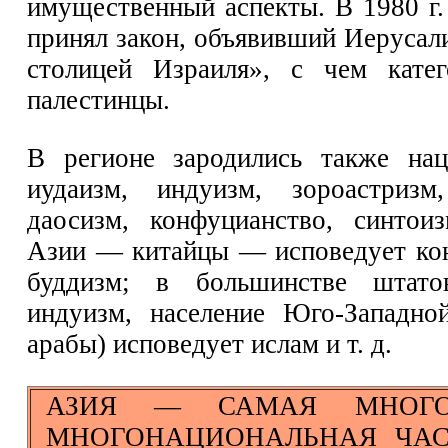
имущественный аспекты. В 1980 г.
принял закон, объявивший Иерусал
столицей Израиля», с чем катег
палестинцы.
В регионе зародились также на
иудаизм, индуизм, зороастризм
даосизм, конфуцианство, синтои
Азии — китайцы — исповедует кон
буддизм; в большинстве штато
индуизм, население Юго-Западно
арабы) исповедует ислам и т. д.
АЗИЯ — САМАЯ МНОГО
МНОГОНАЦИОНАЛЬНАЯ ЧАСТ