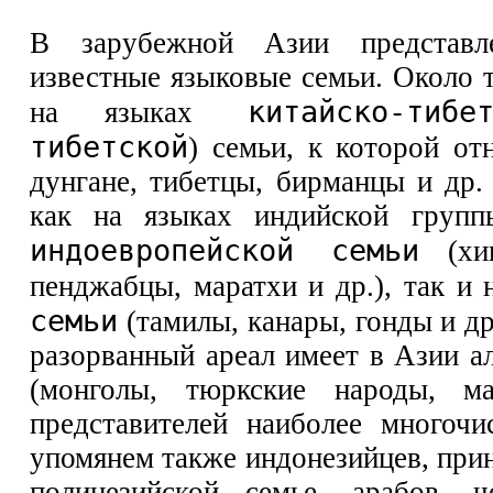
В зарубежной Азии представл
известные языковые семьи. Около т
китайско-тибет
на языках
тибетской
) семьи, к которой от
дунгане, тибетцы, бирманцы и др
как на языках индийской групп
индоевропейской семьи
(хин
пенджабцы, маратхи и др.), так и
семьи
(тамилы, канары, гонды и д
разорванный ареал имеет в Азии ал
(монголы, тюркские народы, м
представителей наиболее многоч
упомянем также индонезийцев, при
полинезийской семье, арабов, 