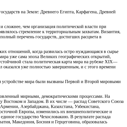
осударств на Земле: Древнего Египта, Карфагена, Древней
 и сложнее, чем организация политической власти при
оявлялось стремление к территориальным захватам. Византия,
 полный перечень государств, достигших расцвета в
ких отношений, когда развилась остро нуждающаяся в сырье
мира уже сама эпоха Великих географических открытий,
устойчивой стала политическая карта мира на рубеже XIX—
ел оказался уже полностью завершенным, и с этого времени
м устройстве мира были вызваны Первой и Второй мировыми
ловленный мирными, демократическими процессами. На
 Востоком и Западом. В их числе — распад Советского Союза
 Армении, Азербайджана, Казахстана, Узбекистана,
Восточной Европы, изменились их внешнеполитические и
единое государство Чехословакию. В результате распада
тия, Македония, Босния и Герцеговина, образовалась