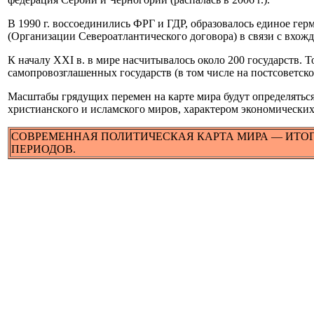
В 1990 г. воссоединились ФРГ и ГДР, образовалось единое ге
(Организации Североатлантического договора) в связи с вхожд
К началу XXI в. в мире насчитывалось около 200 государств. 
самопровозглашенных государств (в том числе на постсоветско
Масштабы грядущих перемен на карте мира будут определятьс
христианского и исламского миров, характером экономических
СОВРЕМЕННАЯ ПОЛИТИЧЕСКАЯ КАРТА МИРА — ИТОГ
ПЕРИОДОВ.