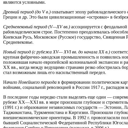
являются условными.
Древний период (до V в.)
охватывает эпоху рабовладельческого 
Греции и др. Это были цивилизационные «островки» в безбре
Средневековый период (V—XV вв.)
ассоциируется с феодальной 
рабовладельческом строе. Постепенно преодолевалась обособл
Киевская Русь, Московское (Русское) государство, Священная 
Средневековье.
Новый период (с рубежа XV— XVI вв. до начала XX в.)
соответс
крупная фабрично-заводская промышленность и появились нов
положившая начало европейской колониальной экспансии и ра
XX вв., когда между ведущими странами резко обострилась бор
стал возможным лишь его насильственный передел.
Начало
Новейшего периода
в формировании политическом карт
войнами, социальной революцией в России 1917 г., распадом
В последние годы нередко стали выделять еще один — совре
рубеже XX—XXI вв. в мире произошли глубокие и стремитель
(1991 г.) и образование независимых государств — Эстонии, 
Таджикистана, Туркменистана и Киргизии. Произошли глубоки
внешнеэкономические ориентиры. В 1992 г. провозгласили пол
бывшей Социалистической Федеративной Республики Югослави
федерация Сербии и Черногории (распалась в 2006 г.).