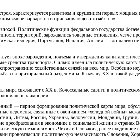
строя, характеризуется развитием и крушением первых мощных г
жном «море варварства и присваивающего хозяйства».
эпохой. Политические функции феодального государства богаче
енность территорий, зарождались товарные отношения, четче пр
Римская империя, Португалия, Испания, Англия — вот далеко не
твует эпохе зарождения, подъема и утверждения капиталистичес
ые средства транспорта. Сильно изменила политическую карту 
спространению хозяйственных связей на весь мир. Особенно не
ьба за территориальный раздел мира. К началу XX в. такой разд
ы мира связывают с XX в. Колоссальные сдвиги в политическо
 колониальных империй.
менный — период формирования политической карты мира, обус
ные перемены, связанные с окончанием «холодной войны» между
Латвии, Литвы, России, Украины, Белоруссии, Молдавии, Грузии,
е преобразования в экономике и социальной жизни в странах 
итическую независимость Чехия и Словакия, ранее входившие в 
и провозгласили политическую независимость Словения, Хорва