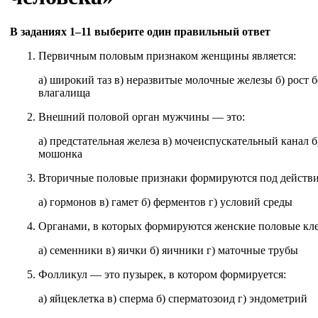
В заданиях 1–11 выберите один правильный ответ
Первичным половым признаком женщины является:
а) широкий таз в) неразвитые молочные железы б) рост 
влагалища
Внешний половой орган мужчины — это:
а) предстательная железа в) мочеиспускательный канал б
мошонка
Вторичные половые признаки формируются под действи
а) гормонов в) гамет б) ферментов г) условий среды
Органами, в которых формируются женские половые кле
а) семенники в) яички б) яичники г) маточные трубы
Фолликул — это пузырек, в котором формируется:
а) яйцеклетка в) сперма б) сперматозоид г) эндометрий