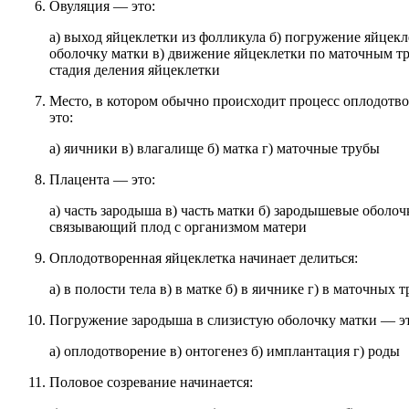
Овуляция — это:
а) выход яйцеклетки из фолликула б) погружение яйцек
оболочку матки в) движение яйцеклетки по маточным тр
стадия деления яйцеклетки
Место, в котором обычно происходит процесс оплодотв
это:
а) яичники в) влагалище б) матка г) маточные трубы
Плацента — это:
а) часть зародыша в) часть матки б) зародышевые оболочк
связывающий плод с организмом матери
Оплодотворенная яйцеклетка начинает делиться:
а) в полости тела в) в матке б) в яичнике г) в маточных 
Погружение зародыша в слизистую оболочку матки — эт
а) оплодотворение в) онтогенез б) имплантация г) роды
Половое созревание начинается: