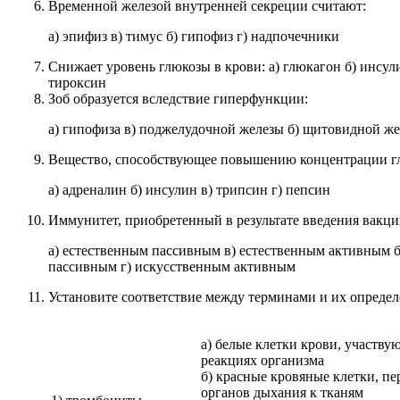
Временной железой внутренней секреции считают:
а) эпифиз в) тимус б) гипофиз г) надпочечники
Снижает уровень глюкозы в крови: а) глюкагон б) инсули
тироксин
Зоб образуется вследствие гиперфункции:
а) гипофиза в) поджелудочной железы б) щитовидной же
Вещество, способствующее повышению концентрации гл
а) адреналин б) инсулин в) трипсин г) пепсин
Иммунитет, приобретенный в результате введения вакци
а) естественным пассивным в) естественным активным 
пассивным г) искусственным активным
Установите соответствие между терминами и их опреде
а) белые клетки крови, участв
реакциях организма
б) красные кровяные клетки, п
органов дыхания к тканям