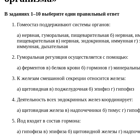
В заданиях 1–10 выберите один правильный ответ
Гомеостаз поддерживают системы органов:
а) нервная, гуморальная, пищеварительная б) нервная, и
пищеварительная в) нервная, эндокринная, иммунная г)
иммунная, дыхательная
Гуморальная регуляция осуществляется с помощью:
а) ферментов в) белков крови б) гормонов г) минеральн
К железам смешанной секреции относится железа:
а) щитовидная в) поджелудочная б) эпифиз г) гипофиз
Деятельность всех эндокринных желез координирует:
а) щитовидная железа в) надпочечники б) тимус г) гипо
Йод входит в состав гормона:
а) гипофиза в) эпифиза б) щитовидной железы г) надпоч