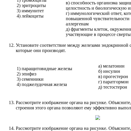
1) тромбоциты
в) способность организма защи
2) эритроциты
целостность и биологическую 
3) иммунитет
г) иммунологический ответ, кот
4) лейкоциты
повышенной чувствительности 
аллергенам
д) фрагменты клеток, окруженн
участвующие в процессе сверты
Установите соответствие между железами эндокринной 
которые они производят.
а) мелатонин
1) паращитовидные железы
б) инсулин
2) эпифиз
в) прогестерон
3) семенники
г) паратгормон
4) поджелудочная железа
д) тестостерон
Рассмотрите изображение органа на рисунке. Объясните
строения этого органа позволяют ему эффективно выпол
Рассмотрите изображение органа на рисунке. Объясните,