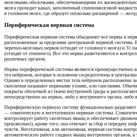
мозговыми оболочками, обеспечивающими их жизнедеятельно
мозга проходит канал, заполненный спинномозговой жидкост
в головном мозге, где образует несколько расширений — желу
Периферическая нервная система
Периферическая нервная система объединяет все нервы и нер
расположенные за пределами центральной нервной системы. Е
черепно-мозговых нервов (отходят от головного мозга) и 31 
(отходят от спинного). Все эти нервы разветвляются и контро
различных органов.
Нервы периферической системы являются преимущественно а
тел нейронов, которые в основном сосредоточены в центральн
Однако в определенных местах тела нейронов расположены за 
скопления называют нервными узлами, или ганглиями. Обыч
покрыты оболочкой из ткани внутренней среды и располагают
непосредственно на нервах, либо у внутреннего органа, либо в
Периферическую нервную систему функционально разделяют 
— соматическую и вегетативную нервные системы. Соматичес
контролирует работу скелетных мышц и обеспечивает движени
произвольно), кроме того, она отвечает за сбор и передачу ин
чувств. Вегетативная, или автономная, нервная система контр
автоматическую работу гладких мышц внутренних органов, а т