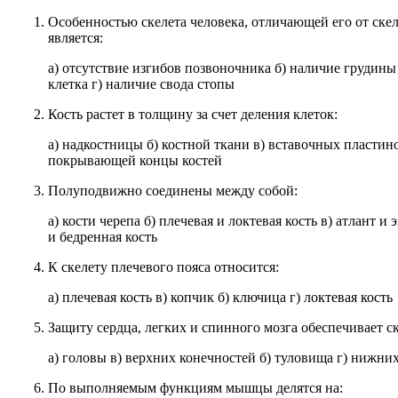
Особенностью скелета человека, отличающей его от ске
является:
а) отсутствие изгибов позвоночника б) наличие грудины
клетка г) наличие свода стопы
Кость растет в толщину за счет деления клеток:
а) надкостницы б) костной ткани в) вставочных пластин
покрывающей концы костей
Полуподвижно соединены между собой:
а) кости черепа б) плечевая и локтевая кость в) атлант и 
и бедренная кость
К скелету плечевого пояса относится:
а) плечевая кость в) копчик б) ключица г) локтевая кость
Защиту сердца, легких и спинного мозга обеспечивает ск
а) головы в) верхних конечностей б) туловища г) нижни
По выполняемым функциям мышцы делятся на: