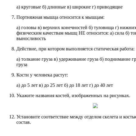
а) круговые б) длинные в) широкие г) приводящие
Портняжная мышца относится к мышцам:
а) головы в) верхних конечностей б) туловища г) нижни
физическим качествам мышц НЕ относится: а) сила б) тон
выносливость
Действие, при котором выполняется статическая работа:
а) толкание груза в) удерживание груза б) поднимание г
груза
Кости у человека растут:
а) до 5 лет в) до 25 лет б) до 18 лет г) до 40 лет
Укажите названия костей, изображенных на рисунках.
Установите соответствие между отделом скелета и костью
состав.