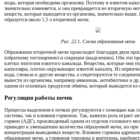
воды, которая необходима организму. Поэтому в извитом кана
значительно изменяется, и она превращается во вторичную моч
веществ, которые выводятся из организма, значительно выше. 
образуется около 1,5 л вторичной мочи.
Рис. 22.1. Схема образования мочи
Образование вторичной мочи происходит благодаря двум про
(обратному поглощению) и секреции (выделению). Оба эти п
клетки эпителия извитого канальца. Вещества, которые они п
капилляры, плотно окружающие извитой каналец. Из первич
вода, глюкоза и другие вещества, а секретируются те соедине
вывести из организма, например аммониак, антибиотики и др
одним из основных продуктов обмена, который выводится из о
Регуляция работы почек
Процессы выделения в почках регулируются с помощью как с
системы, так и влияния гормонов. Так, важную роль играет а
гормон (АДГ), производимый одним из отделов головного моз
приводит к уменьшению количества образуемой мочи, но при 
концентрация выводимых веществ. Влияние гормона адренал
образование мочи, а гормонов тирозина и кортизона, наоборот