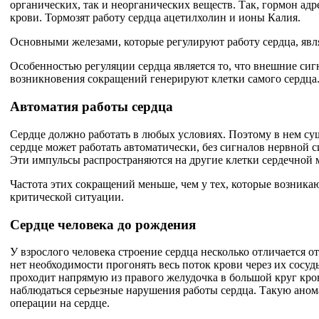
органических, так и неорганических веществ. Так, гормон а
крови. Тормозят работу сердца ацетилхолин и ионы Калия.
Основными железами, которые регулируют работу сердца, явл
Особенностью регуляции сердца является то, что внешние сиг
возникновения сокращений генерируют клетки самого сердца
Автоматия работы сердца
Сердце должно работать в любых условиях. Поэтому в нем су
сердце может работать автоматически, без сигналов нервной 
Эти импульсы распространяются на другие клетки сердечной
Частота этих сокращений меньше, чем у тех, которые возник
критической ситуации.
Сердце человека до рождения
У взрослого человека строение сердца несколько отличается о
нет необходимости прогонять весь поток крови через их сосу
проходит напрямую из правого желудочка в большой круг крово
наблюдаться серьезные нарушения работы сердца. Такую ано
операции на сердце.