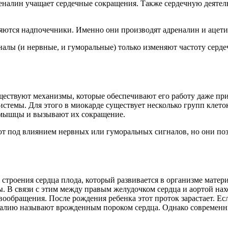
дреналин учащает сердечные сокращения. Также сердечную деяте
яются надпочечники. Именно они производят адреналин и ацети
налы (и нервные, и гуморальные) только изменяют частоту серд
.
ществуют механизмы, которые обеспечивают его работу даже при
системы. Для этого в миокарде существует несколько групп клет
 мышцы и вызывают их сокращение.
ают под влиянием нервных или гуморальных сигналов, но они по
т строения сердца плода, который развивается в организме матер
ды. В связи с этим между правым желудочком сердца и аортой на
обращения. После рождения ребенка этот проток зарастает. Если
малию называют врожденным пороком сердца. Однако современн