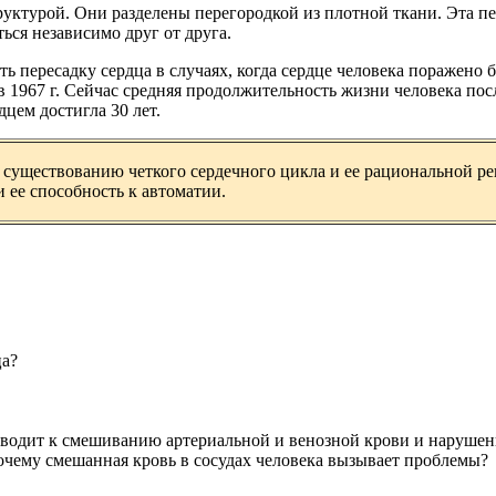
уктурой. Они разделены перегородкой из плотной ткани. Эта пе
ься независимо друг от друга.
 пересадку сердца в случаях, когда сердце человека поражено
 1967 г. Сейчас средняя продолжительность жизни человека после
цем достигла 30 лет.
я существованию четкого сердечного цикла и ее рациональной р
 ее способность к автоматии.
ца?
иводит к смешиванию артериальной и венозной крови и нарушени
очему смешанная кровь в сосудах человека вызывает проблемы?