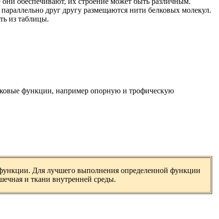
они обеспечивают, их строение может быть различным.
й параллельно друг другу размещаются нити белковых молекул.
ть из таблицы.
наковые функции, например опорную и трофическую
ые функции. Для лучшего выполнения определенной функции
шечная и ткани внутренней среды.