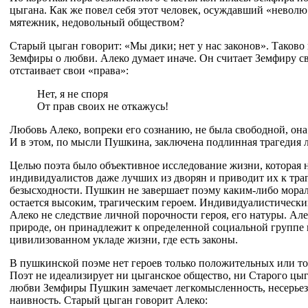
цыгана. Как же повел себя этот человек, осуждавший «неволю
мятежник, недовольный обществом?
Старый цыган говорит: «Мы дики; нет у нас законов». Таково
Земфиры о любви. Алеко думает иначе. Он считает Земфиру с
отстаивает свои «права»:
Нет, я не споря
От прав своих не откажусь!
Любовь Алеко, вопреки его сознанию, не была свободной, она
И в этом, по мысли Пушкина, заключена подлинная трагедия 
Целью поэта было объективное исследование жизни, которая 
индивидуалистов даже лучших из дворян и приводит их к тра
безысходности. Пушкин не завершает поэму каким-либо мора
остается высоким, трагическим героем. Индивидуалистически
Алеко не следствие личной порочности героя, его натуры. Але
природе, он принадлежит к определенной социальной группе 
цивилизованном укладе жизни, где есть законы.
В пушкинской поэме нет героев только положительных или то
Поэт не идеализирует ни цыганское общество, ни Старого цыг
любви Земфиры Пушкин замечает легкомысленность, несерьез
наивность. Старый цыган говорит Алеко: