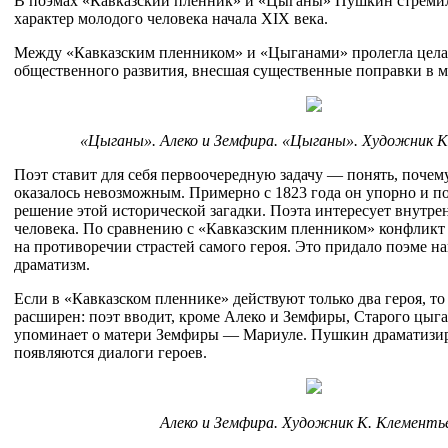
В поэмах «Кавказский пленник» и «Цыганы» Пушкин стреми
характер молодого человека начала XIX века.
Между «Кавказским пленником» и «Цыганами» пролегла цела
общественного развития, внесшая существенные поправки в 
«Цыганы». Алеко и Земфира. «Цыганы». Художник К
Поэт ставит для себя первоочередную задачу — понять, поче
оказалось невозможным. Примерно с 1823 года он упорно и п
решение этой исторической загадки. Поэта интересует внутр
человека. По сравнению с «Кавказским пленником» конфликт
на противоречии страстей самого героя. Это придало поэме н
драматизм.
Если в «Кавказском пленнике» действуют только два героя, т
расширен: поэт вводит, кроме Алеко и Земфиры, Старого цыг
упоминает о матери Земфиры — Мариуле. Пушкин драматизир
появляются диалоги героев.
Алеко и Земфира. Художник К. Клементь