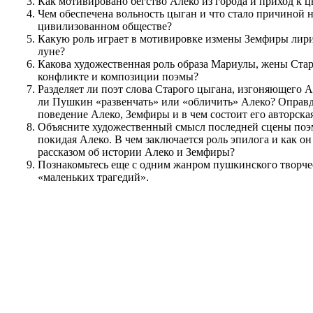
Как мотивировано бегство Алеко из города и приход к 
Чем обеспечена вольность цыган и что стало причиной 
цивилизованном обществе?
Какую роль играет в мотивировке измены Земфиры лири
луне?
Какова художественная роль образа Мариулы, жены Стар
конфликте и композиции поэмы?
Разделяет ли поэт слова Старого цыгана, изгоняющего А
ли Пушкин «развенчать» или «обличить» Алеко? Оправ
поведение Алеко, Земфиры и в чем состоит его авторска
Объясните художественный смысл последней сцены поэмы
покидая Алеко. В чем заключается роль эпилога и как он
рассказом об истории Алеко и Земфиры?
Познакомьтесь еще с одним жанром пушкинского творче
«маленьких трагедий».