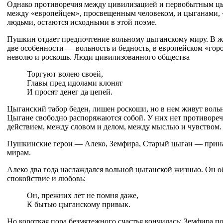
Однако противоречия между цивилизацией и первобытным ц
между «европейцем», просвещенным человеком, и цыганами,
людьми, остаются исходными в этой поэме.
Пушкин отдает предпочтение вольному цыганскому миру. В ж
две особенности — вольность и бедность, в европейском «го
неволю и роскошь. Люди цивилизованного общества
Торгуют волею своей,
Главы пред идолами клонят
И просят денег да цепей.
Цыганский табор беден, лишен роскоши, но в нем живут воль
Цыгане свободно распоряжаются собой. У них нет противоре
действием, между словом и делом, между мыслью и чувством.
Пушкинские герои — Алеко, Земфира, Старый цыган — прин
мирам.
Алеко два года наслаждался вольной цыганской жизнью. Он о
спокойствие и любовь:
Он, прежних лет не помня даже,
К бытью цыганскому привык.
Но короткая пора безмятежного счастья кончилась: Земфира 