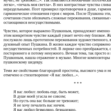
мучит, не тревожит...». Так появляются необычные поэтически
легко», «печаль моя светла». В них контрастные чувства слива
нераздельными. Поэт примирил противоречия в душе, гармони
гармонические отношения героя с миром. После Пушкина эти,
сочетания стали обозначать сложные переживания, связанные
остающимися неосуществимыми.
Чувство, которое выражено Пушкиным, принадлежит именно ем
этом конкретном чувстве каждый узнает нечто ему близкое. 
послужило лишь прототипом переживания художественного, 
духовный опыт Пушкина. В жизни каждое чувство сопряжено 
несущественных потребностей. В лирике оно преображается, о
постороннего и потому ненужного. Вечная тема, так просто и 
Пушкиным, нашла отражение в музыке. Многие композиторы 
пушкинскому шедевру.
Теми же свойствами благородной простоты, высокого ума и н
отмечено и стихотворение «Я вас любил...».
* * *
Я вас любил: любовь еще, быть может,
В душе моей угасла не совсем;
Но пусть она вас больше не тревожит;
Я не хочу печалить вас ничем.
Я вас любил безмолвно, безнадежно,