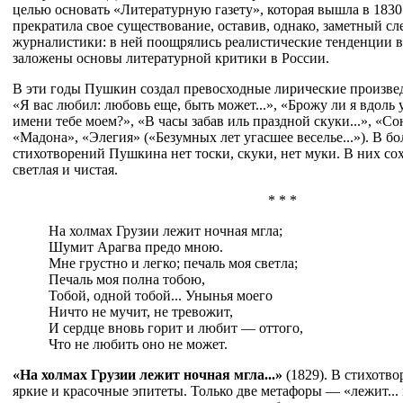
целью основать «Литературную газету», которая вышла в 1830 
прекратила свое существование, оставив, однако, заметный сл
журналистики: в ней поощрялись реалистические тенденции в
заложены основы литературной критики в России.
В эти годы Пушкин создал превосходные лирические произвед
«Я вас любил: любовь еще, быть может...», «Брожу ли я вдоль 
имени тебе моем?», «В часы забав иль праздной скуки...», «Со
«Мадона», «Элегия» («Безумных лет угасшее веселье...»). В б
стихотворений Пушкина нет тоски, скуки, нет муки. В них сох
светлая и чистая.
* * *
На холмах Грузии лежит ночная мгла;
Шумит Арагва предо мною.
Мне грустно и легко; печаль моя светла;
Печаль моя полна тобою,
Тобой, одной тобой... Унынья моего
Ничто не мучит, не тревожит,
И сердце вновь горит и любит — оттого,
Что не любить оно не может.
«На холмах Грузии лежит ночная мгла...»
(1829). В стихотв
яркие и красочные эпитеты. Только две метафоры — «лежит... м