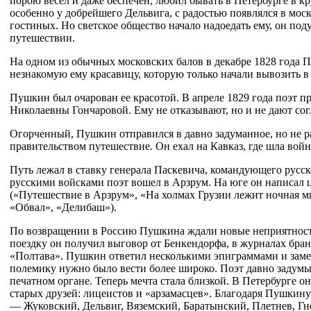
порою весел и даже беспечен, любил бывать в Петербурге в кр
особенно у добрейшего Дельвига, с радостью появлялся в мос
гостиных. Но светское общество начало надоедать ему, он под
путешествии.
На одном из обычных московских балов в декабре 1828 года 
незнакомую ему красавицу, которую только начали вывозить в 
Пушкин был очарован ее красотой. В апреле 1829 года поэт п
Николаевны Гончаровой. Ему не отказывают, но и не дают сог
Огорченный, Пушкин отправился в давно задуманное, но не 
правительством путешествие. Он ехал на Кавказ, где шла войн
Путь лежал в ставку генерала Паскевича, командующего русск
русскими войсками поэт вошел в Арзрум. На юге он написал 
(«Путешествие в Арзрум», «На холмах Грузии лежит ночная мгл
«Обвал», «Делибаш»).
По возвращении в Россию Пушкина ждали новые неприятност
поездку он получил выговор от Бенкендорфа, в журналах бра
«Полтава». Пушкин ответил несколькими эпиграммами и заме
полемику нужно было вести более широко. Поэт давно задумы
печатном органе. Теперь мечта стала близкой. В Петербурге 
старых друзей: лицеистов и «арзамасцев». Благодаря Пушкину
— Жуковский, Дельвиг, Вяземский, Баратынский, Плетнев, Г