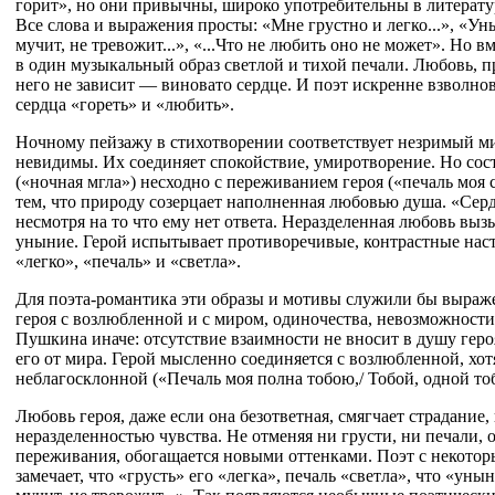
горит», но они привычны, широко употребительны в литерату
Все слова и выражения просты: «Мне грустно и легко...», «У
мучит, не тревожит...», «...Что не любить оно не может». Но 
в один музыкальный образ светлой и тихой печали. Любовь, п
него не зависит — виновато сердце. И поэт искренне взволно
сердца «гореть» и «любить».
Ночному пейзажу в стихотворении соответствует незримый м
невидимы. Их соединяет спокойствие, умиротворение. Но со
(«ночная мгла») несходно с переживанием героя («печаль моя 
тем, что природу созерцает наполненная любовью душа. «Сердц
несмотря на то что ему нет ответа. Неразделенная любовь вызы
уныние. Герой испытывает противоречивые, контрастные нас
«легко», «печаль» и «светла».
Для поэта-романтика эти образы и мотивы служили бы выра
героя с возлюбленной и с миром, одиночества, невозможности
Пушкина иначе: отсутствие взаимности не вносит в душу героя
его от мира. Герой мысленно соединяется с возлюбленной, хотя
неблагосклонной («Печаль моя полна тобою,/ Тобой, одной тобо
Любовь героя, даже если она безответная, смягчает страдание,
неразделенностью чувства. Не отменяя ни грусти, ни печали, 
переживания, обогащается новыми оттенками. Поэт с некото
замечает, что «грусть» его «легка», печаль «светла», что «уны