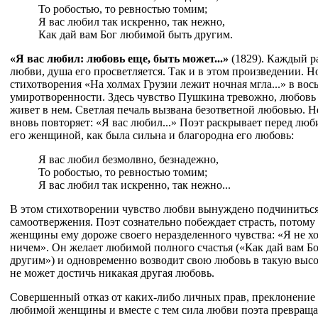
То робостью, то ревностью томим;
Я вас любил так искренно, так нежно,
Как дай вам Бог любимой быть другим.
«Я вас любил: любовь еще, быть может...»
(1829). Каждый ра
любви, душа его просветляется. Так и в этом произведении. Н
стихотворения «На холмах Грузии лежит ночная мгла...» в во
умиротворенности. Здесь чувство Пушкина тревожно, любовь е
живет в нем. Светлая печаль вызвана безответной любовью. Н
вновь повторяет: «Я вас любил...» Поэт раскрывает перед лю
его женщиной, как была сильна и благородна его любовь:
Я вас любил безмолвно, безнадежно,
То робостью, то ревностью томим;
Я вас любил так искренно, так нежно...
В этом стихотворении чувство любви вынуждено подчинитьс
самоотвержения. Поэт сознательно побеждает страсть, потом
женщины ему дороже своего неразделенного чувства: «Я не хо
ничем». Он желает любимой полного счастья («Как дай вам Б
другим») и одновременно возводит свою любовь в такую высо
не может достичь никакая другая любовь.
Совершенный отказ от каких-либо личных прав, преклонение 
любимой женщины и вместе с тем сила любви поэта превраща