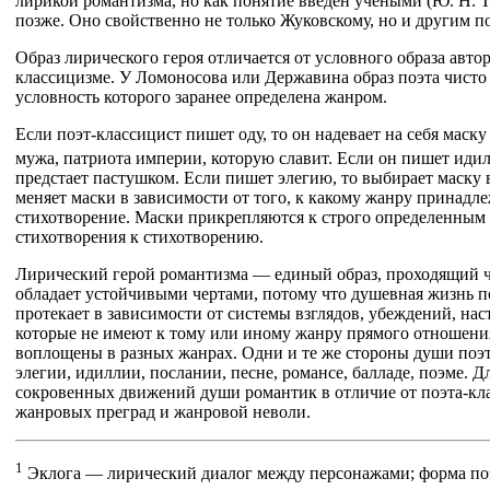
лирикой романтизма, но как понятие введен учеными (Ю. Н.
позже. Оно свойственно не только Жуковскому, но и другим п
Образ лирического героя отличается от условного образа авто
классицизме. У Ломоносова или Державина образ поэта чисто
условность которого заранее определена жанром.
Если поэт-классицист пишет оду, то он надевает на себя маск
мужа, патриота империи, которую славит. Если он пишет иди
предстает пастушком. Если пишет элегию, то выбирает маску
меняет маски в зависимости от того, к какому жанру принадл
стихотворение. Маски прикрепляются к строго определенным
стихотворения к стихотворению.
Лирический герой романтизма — единый образ, проходящий ч
обладает устойчивыми чертами, потому что душевная жизнь п
протекает в зависимости от системы взглядов, убеждений, нас
которые не имеют к тому или иному жанру прямого отношени
воплощены в разных жанрах. Одни и те же стороны души поэт
элегии, идиллии, послании, песне, романсе, балладе, поэме. Д
сокровенных движений души романтик в отличие от поэта-кла
жанровых преград и жанровой неволи.
1
Эклога — лирический диалог между персонажами; форма поэ