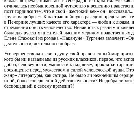
каждая встреча с ними таит в себе радость открытия. Русская 
отличалась необыкновенной чуткостью к решению нравствен
поэт гордился тем, что в свой «жестокий век» он «восславил..
«чувства добрые». Как страшнейшую трагедию представлял с
в Печорине лучших качеств его характера — любви к людям, н
стремления обнять человечество. Ненависть к разным проявл
была для русских писателей высшим мерилом нравственных д
Елене Стаховой из романа «Накануне» Тургенев замечает: «Он
деятельности, деятельного добра».
Усовершенствовать свою душу, свой нравственный мир призы
кого бы ни назвали мы из русских классиков, первое, что вс
добра, человечности, «милости к падшим», проклятье тирании
восхищенье перед мужеством и силой человеческой души. Это 
жанр» литературы, как сатира. Не было ли нежнейшим сердце 
иной, более совершенной действительности? Не добра ли хот
беспощадный к своему времени?!