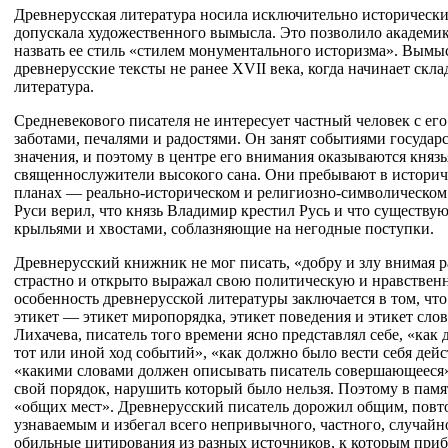
Древнерусская литература носила исключительно исторически
допускала художественного вымысла. Это позволило академик
назвать ее стиль «стилем монументального историзма». Вымыс
древнерусские тексты не ранее XVII века, когда начинает скла
литература.
Средневекового писателя не интересует частный человек с ег
заботами, печалями и радостями. Он занят событиями государ
значения, и поэтому в центре его внимания оказываются князья
священнослужители высокого сана. Они пребывают в историч
планах — реально-историческом и религиозно-символическом
Руси верил, что князь Владимир крестил Русь и что существую
крыльями и хвостами, соблазняющие на негодные поступки.
Древнерусский книжник не мог писать, «добру и злу внимая 
страстно и открыто выражал свою политическую и нравствен
особенность древнерусской литературы заключается в том, что
этикет — этикет миропорядка, этикет поведения и этикет слов
Лихачева, писатель того времени ясно представлял себе, «как
тот или иной ход событий», «как должно было вести себя дей
«какими словами должен описывать писатель совершающееся»
свой порядок, нарушить который было нельзя. Поэтому в пам
«общих мест». Древнерусский писатель дорожил общим, повт
узнаваемым и избегал всего непривычного, частного, случайн
обильные цитирования из разных источников, к которым приб