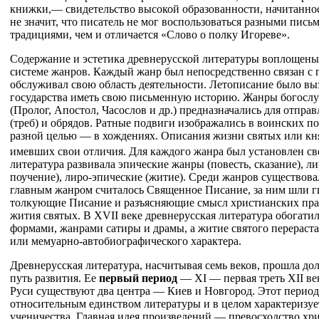
книжки,— свидетельство высокой образованности, начитаннос
не значит, что писатель не мог воспользоваться разными пис
традициями, чем и отличается «Слово о полку Игореве».
Содержание и эстетика древнерусской литературы воплощены
системе жанров. Каждый жанр был непосредственно связан с
обслуживал свою область деятельности. Летописание было вы
государства иметь свою письменную историю. Жанры богосл
(Пролог, Апостол, Часослов и др.) предназначались для отпр
(треб) и обрядов. Ратные подвиги изображались в воинских по
разной целью — в хождениях. Описания жизни святых или кн
имевших свои отличия. Для каждого жанра был установлен св
литература развивала эпические жанры (повесть, сказание), ли
поучение), лиро-эпические (житие). Среди жанров существовал
главным жанром считалось Священное Писание, за ним шли г
толкующие Писание и разъясняющие смысл христианских пра
жития святых. В XVII веке древнерусская литература обогати
формами, жанрами сатиры и драмы, а житие святого перераста
или мемуарно-автобиографического характера.
Древнерусская литература, насчитывая семь веков, прошла д
путь развития. Ее
первый период
— XI — первая треть XII век
Руси существуют два центра — Киев и Новгород. Этот период
относительным единством литературы и в целом характеризуе
ученичества. Главная идея произведений — превосходство хр