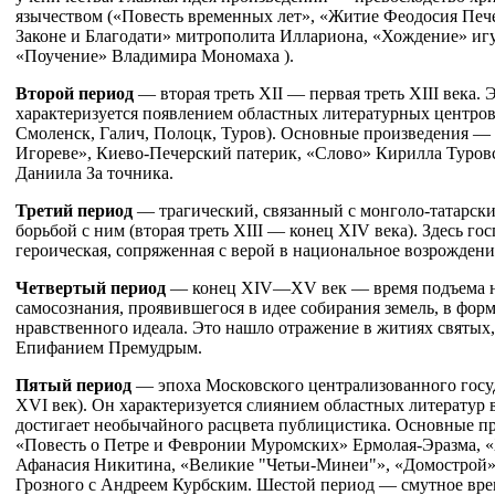
язычеством («Повесть временных лет», «Житие Феодосия Пече
Законе и Благодати» митрополита Иллариона, «Хождение» иг
«Поучение» Владимира Мономаха ).
Второй период
— вторая треть XII — первая треть XIII века. 
характеризуется появлением областных литературных центров
Смоленск, Галич, Полоцк, Туров). Основные произведения —
Игореве», Киево-Печерский патерик, «Слово» Кирилла Туров
Даниила За точника.
Третий период
— трагический, связанный с монголо-татарск
борьбой с ним (вторая треть XIII — конец XIV века). Здесь го
героическая, сопряженная с верой в национальное возрождени
Четвертый период
— конец XIV—XV век — время подъема 
самосознания, проявившегося в идее собирания земель, в фо
нравственного идеала. Это нашло отражение в житиях святых
Епифанием Премудрым.
Пятый период
— эпоха Московского централизованного гос
XVI век). Он характеризуется слиянием областных литератур 
достигает необычайного расцвета публицистика. Основные п
«Повесть о Петре и Февронии Муромских» Ермолая-Эразма, «
Афанасия Никитина, «Великие "Четьи-Минеи"», «Домострой»
Грозного с Андреем Курбским. Шестой период — смутное вре