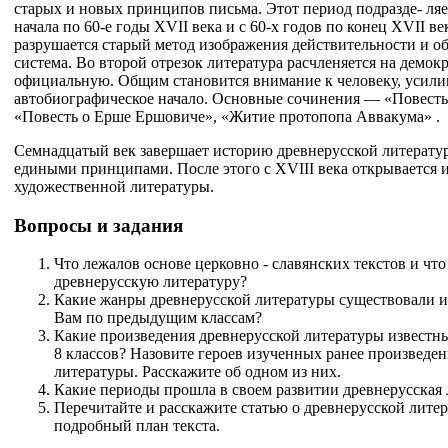
старых и новых принципов письма. Этот период подразде- ляет
начала по 60-е годы XVII века и с 60-х годов по конец XVII ве
разрушается старый метод изображения действительности и о
система. Во второй отрезок литература расчленяется на демок
официальную. Общим становится внимание к человеку, усили
автобиографическое начало. Основные сочинения — «Повесть
«Повесть о Ерше Ершовиче», «Житие протопопа Аввакума» .
Семнадцатый век завершает историю древнерусской литерату
едиными принципами. После этого с XVIII века открывается и
художественной литературы.
Вопросы и задания
Что лежалов основе церковно - славянских текстов и что
древнерусскую литературу?
Какие жанры древнерусской литературы существовали и
Вам по предыдущим классам?
Какие произведения древнерусской литературы известны 
8 классов? Назовите героев изученных ранее произведе
литературы. Расскажите об одном из них.
Какие периоды прошла в своем развитии древнерусская 
Перечитайте и расскажите статью о древнерусской литера
подробный план текста.