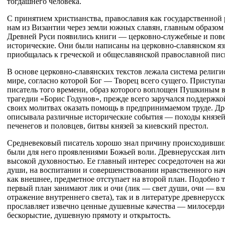
тогдашнего человека.
С принятием христианства, православия как государственной
нам из Византии через земли южных славян, главным образом 
Древней Руси появились книги — церковно-служебные и пове
исторические. Они были написаны на церковно-славянском яз
приобщалась к греческой и общеславянской православной пис
В основе церковно-славянских текстов лежала система религ
мире, согласно которой Бог — Творец всего сущего. Приступа
писатель того времени, образ которого воплощен Пушкиным 
трагедии «Борис Годунов», прежде всего заручался поддержкой
своих молитвах оказать помощь в предпринимаемом труде. Др
описывала различные исторические события — походы князей
печенегов и половцев, битвы князей за киевский престол.
Средневековый писатель хорошо знал причину происходивших
были для него проявлениями Божьей воли. Древнерусская лит
высокой духовностью. Ее главный интерес сосредоточен на ж
души, на воспитании и совершенствовании нравственного нача
как внешнее, предметное отступает на второй план. Подобно т
первый план занимают лик и очи (лик — свет души, очи — вх
отражение внутреннего света), так и в литературе древнерусс
прославляет извечно ценные душевные качества — милосердие
бескорыстие, душевную прямоту и открытость.