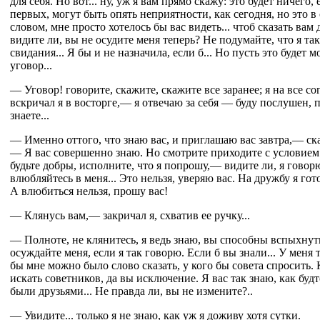
для себя. Но вот... ну, уж я вам прямо скажу: это будет ничего,
первых, могут быть опять неприятности, как сегодня, но это в 
словом, мне просто хотелось бы вас видеть... чтоб сказать вам 
видите ли, вы не осудите меня теперь? Не подумайте, что я та
свидания... Я бы и не назначила, если б... Но пусть это будет 
уговор...
— Уговор! говорите, скажите, скажите все заранее; я на все со
вскричал я в восторге,— я отвечаю за себя — буду послушен, п
знаете...
— Именно оттого, что знаю вас, и приглашаю вас завтра,— ска
— Я вас совершенно знаю. Но смотрите приходите с условием:
будьте добры, исполните, что я попрошу,— видите ли, я говор
влюбляйтесь в меня... Это нельзя, уверяю вас. На дружбу я гото
А влюбиться нельзя, прошу вас!
— Клянусь вам,— закричал я, схватив ее ручку...
— Полноте, не клянитесь, я ведь знаю, вы способны вспыхнуть
осуждайте меня, если я так говорю. Если б вы знали... У меня 
бы мне можно было слово сказать, у кого бы совета спросить. 
искать советников, да вы исключение. Я вас так знаю, как буд
были друзьями... Не правда ли, вы не измените?..
— Увидите... только я не знаю, как уж я доживу хотя сутки.