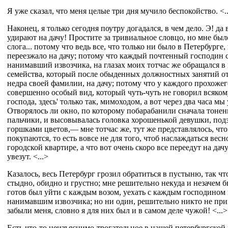
Я уже сказал, что меня целые три дня мучило беспокойство. <..
Наконец, я только сегодня поутру догадался, в чем дело. Э! да 
удирают на дачу! Простите за тривиальное словцо, но мне был
слога... потому что ведь все, что только ни было в Петербурге,
переезжало на дачу; потому что каждый почтенный господин 
нанимавший извозчика, на глазах моих тотчас же обращался в
семейства, который после обыденных должностных занятий от
недра своей фамилии, на дачу; потому что у каждого прохожег
совершенно особый вид, который чуть-чуть не говорил всяко
господа, здесь' только так, мимоходом, а вот через два часа мы
Отворялось ли окно, по которому побарабанили сначала тонень
пальчики, и высовывалась головка хорошенькой девушки, под
горшками цветов,— мне тотчас же, тут же представлялось, что
покупаются, то есть вовсе не для того, чтоб наслаждаться вес
городской квартире, а что вот очень скоро все переедут на дач
увезут. <...>
Казалось, весь Петербург грозил обратиться в пустыню, так чт
стыдно, обидно и грустно; мне решительно некуда и незачем бы
готов был уйти с каждым возом, уехать с каждым господином
нанимавшим извозчика; но ни один, решительно никто не при
забыли меня, словно я для них был и в самом деле чужой! <...>
Есть что-то неизъяснимо-трогательное в нашей петербургской п