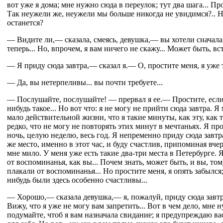
вот уже я дома; мне нужно сюда в переулок; тут два шага... Пр
Так неужели же, неужели мы больше никогда не увидимся?.. Н
останется?
— Видите ли,— сказала, смеясь, девушка,— вы хотели сначала 
теперь... Но, впрочем, я вам ничего не скажу... Может быть, вс
— Я приду сюда завтра,— сказал я.— О, простите меня, я уже 
— Да, вы нетерпеливы... вы почти требуете...
— Послушайте, послушайте! — прервал я ее.— Простите, если 
нибудь такое... Но вот что: я не могу не прийти сюда завтра. Я 
мало действительной жизни, что я такие минуты, как эту, как 
редко, что не могу не повторять этих минут в мечтаньях. Я п
ночь, целую неделю, весь год. Я непременно приду сюда завтр
же место, именно в этот час, и буду счастлив, припоминая вче
мне мило. У меня уже есть такие два-три места в Петербурге. 
от воспоминанья, как вы... Почем знать, может быть, и вы, том
плакали от воспоминанья... Но простите меня, я опять забылся;
нибудь были здесь особенно счастливы...
— Хорошо,— сказала девушка,— я, пожалуй, приду сюда завтра
Вижу, что я уже не могу вам запретить... Вот в чем дело, мне н
подумайте, чтоб я вам назначала свидание; я предупреждаю ва