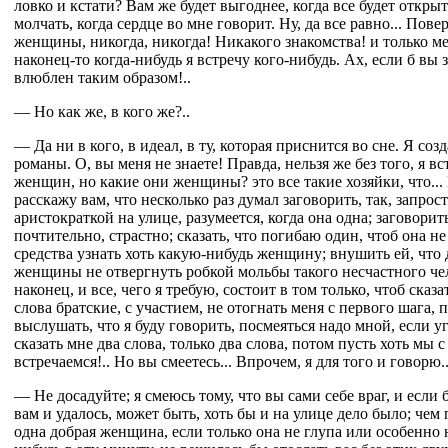
ловко и кстати? Вам же будет выгоднее, когда все будет открыт
молчать, когда сердце во мне говорит. Ну, да все равно... Пове
женщины, никогда, никогда! Никакого знакомства! и только м
наконец-то когда-нибудь я встречу кого-нибудь. Ах, если б вы з
влюблен таким образом!..
— Но как же, в кого же?..
— Да ни в кого, в идеал, в ту, которая приснится во сне. Я со
романы. О, вы меня не знаете! Правда, нельзя же без того, я вс
женщин, но какие они женщины? это все такие хозяйки, что... 
расскажу вам, что несколько раз думал заговорить, так, запрост
аристократкой на улице, разумеется, когда она одна; заговорить
почтительно, страстно; сказать, что погибаю один, чтоб она не
средства узнать хоть какую-нибудь женщину; внушить ей, что 
женщины не отвергнуть робкой мольбы такого несчастного чело
наконец, и все, чего я требую, состоит в том только, чтоб сказ
слова братские, с участием, не отогнать меня с первого шага, 
выслушать, что я буду говорить, посмеяться надо мной, если у
сказать мне два слова, только два слова, потом пусть хоть мы с
встречаемся!.. Но вы смеетесь... Впрочем, я для того и говорю..
— Не досадуйте; я смеюсь тому, что вы сами себе враг, и если 
вам и удалось, может быть, хоть бы и на улице дело было; чем 
одна добрая женщина, если только она не глупа или особенно н