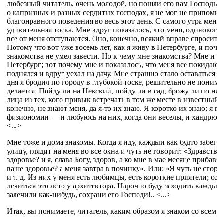
любезный читатель, очень молодой, но пошли его вам Господь 
о капризных и разных сердитых господах, я не мог не припом
благонравного поведения во весь этот день. С самого утра мен
удивительная тоска. Мне вдруг показалось, что меня, одиноког
все от меня отступаются. Оно, конечно, всякий вправе спросит
Потому что вот уже восемь лет, как я живу в Петербурге, и по
знакомства не умел завести. Но к чему мне знакомства? Мне и 
Петербург; вот почему мне и показалось, что меня все покидаю
поднялся и вдруг уехал на дачу. Мне страшно стало оставаться
дня я бродил по городу в глубокой тоске, решительно не поним
делается. Пойду ли на Невский, пойду ли в сад, брожу ли по
лица из тех, кого привык встречать в том же месте в известны
конечно, не знают меня, да я-то их знаю. Я коротко их знаю; я
физиономии — и любуюсь на них, когда они веселы, и хандрю,
<...>
Мне тоже и дома знакомы. Когда я иду, каждый как будто забег
улицу, глядит на меня во все окна и чуть не говорит: «Здравст
здоровье? и я, слава Богу, здоров, а ко мне в мае месяце приба
ваше здоровье? а меня завтра в починку». Или: «Я чуть не сго
и т. д. Из них у меня есть любимцы, есть короткие приятели; 
лечиться это лето у архитектора. Нарочно буду заходить кажды
залечили как-нибудь, сохрани его Господи!.. <...>
Итак, вы понимаете, читатель, каким образом я знаком со все