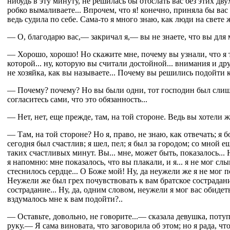
нибудь в эту минуту, не решилась бы отослать вас без этих дву
робко вымаливаете... Впрочем, что я! конечно, приняла бы вас
ведь судила по себе. Сама-то я много знаю, как люди на свете 
— О, благодарю вас,— закричал я,— вы не знаете, что вы для 
— Хорошо, хорошо! Но скажите мне, почему вы узнали, что я 
которой... ну, которую вы считали достойной... внимания и др
не хозяйка, как вы называете... Почему вы решились подойти 
— Почему? почему? Но вы были одни, тот господин был слишк
согласитесь сами, что это обязанность...
— Нет, нет, еще прежде, там, на той стороне. Ведь вы хотели 
— Там, на той стороне? Но я, право, не знаю, как отвечать; я бо
сегодня был счастлив; я шел, пел; я был за городом; со мной е
таких счастливых минут. Вы... мне, может быть, показалось... 
я напомню: мне показалось, что вы плакали, и я... я не мог слы
стеснилось сердце... О Боже мой! Ну, да неужели же я не мог п
Неужели же был грех почувствовать к вам братское сострадание
сострадание... Ну, да, одним словом, неужели я мог вас обидет
вздумалось мне к вам подойти?..
— Оставьте, довольно, не говорите...— сказала девушка, пот
руку.— Я сама виновата, что заговорила об этом; но я рада, что