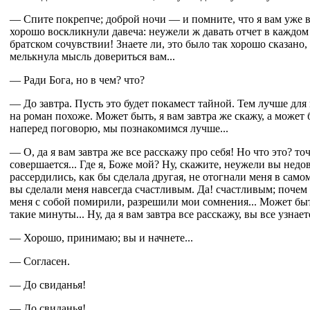
— Спите покрепче; доброй ночи — и помните, что я вам уже в
хорошо воскликнули давеча: неужели ж давать отчет в каждом 
братском сочувствии! Знаете ли, это было так хорошо сказано, 
мелькнула мысль довериться вам...
— Ради Бога, но в чем? что?
— До завтра. Пусть это будет покамест тайной. Тем лучше для в
на роман похоже. Может быть, я вам завтра же скажу, а может б
наперед поговорю, мы познакомимся лучше...
— О, да я вам завтра же все расскажу про себя! Но что это? то
совершается... Где я, Боже мой? Ну, скажите, неужели вы недо
рассердились, как бы сделала другая, не отогнали меня в само
вы сделали меня навсегда счастливым. Да! счастливым; почем 
меня с собой помирили, разрешили мои сомнения... Может быт
такие минуты... Ну, да я вам завтра все расскажу, вы все узнаете
— Хорошо, принимаю; вы и начнете...
— Согласен.
— До свиданья!
— До свиданья!