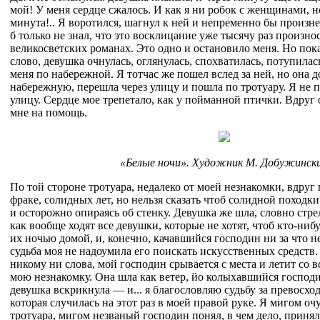
мой! У меня сердце сжалось. И как я ни робок с женщинами, но
минута!.. Я воротился, шагнул к ней и непременно бы произн
б только не знал, что это восклицание уже тысячу раз произно
великосветских романах. Это одно и остановило меня. Но пок
слово, девушка очнулась, оглянулась, спохватилась, потупилас
меня по набережной. Я тотчас же пошел вслед за ней, но она д
набережную, перешла через улицу и пошла по тротуару. Я не 
улицу. Сердце мое трепетало, как у пойманной птички. Вдруг
мне на помощь.
«Белые ночи». Художник М. Добужинск
По той стороне тротуара, недалеко от моей незнакомки, вдруг
фраке, солидных лет, но нельзя сказать чтоб солидной походк
и осторожно опираясь об стенку. Девушка же шла, словно стре
как вообще ходят все девушки, которые не хотят, чтоб кто-ниб
их ночью домой, и, конечно, качавшийся господин ни за что не
судьба моя не надоумила его поискать искусственных средств. 
никому ни слова, мой господин срывается с места и летит со вс
мою незнакомку. Она шла как ветер, йо колыхавшийся господин
девушка вскрикнула — и... я благословляю судьбу за превосхо
которая случилась на этот раз в моей правой руке. Я мигом оч
тротуара, мигом незваный господин понял, в чем дело, приня