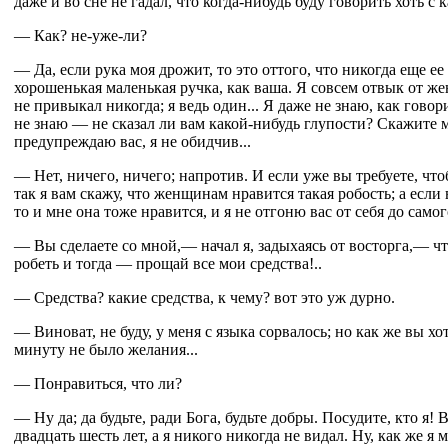
даже и во сне не гадал, что когда-нибудь буду говорить хоть 
— Как? не-уже-ли?
— Да, если рука моя дрожит, то это оттого, что никогда еще ее
хорошенькая маленькая ручка, как ваша. Я совсем отвык от жен
не привыкал никогда; я ведь один... Я даже не знаю, как говор
не знаю — не сказал ли вам какой-нибудь глупости? Скажите м
предупреждаю вас, я не обидчив...
— Нет, ничего, ничего; напротив. И если уже вы требуете, что
так я вам скажу, что женщинам нравится такая робость; а если 
то и мне она тоже нравится, и я не отгоню вас от себя до самог
— Вы сделаете со мной,— начал я, задыхаясь от восторга,— чт
робеть и тогда — прощай все мои средства!..
— Средства? какие средства, к чему? вот это уж дурно.
— Виноват, не буду, у меня с языка сорвалось; но как же вы хо
минуту не было желания...
— Понравиться, что ли?
— Ну да; да будьте, ради Бога, будьте добры. Посудите, кто я! 
двадцать шесть лет, а я никого никогда не видал. Ну, как же я