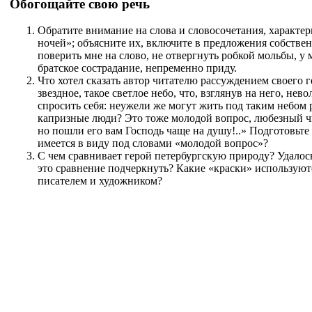
Обогощайте свою речь
Обратите внимание на слова и словосочетания, характер
ночей»; объясните их, включите в предложения собстве
поверить мне на слово, не отвергнуть робкой мольбы, у 
братское сострадание, непременно приду.
Что хотел сказать автор читателю рассуждением своего 
звездное, такое светлое небо, что, взглянув на него, не
спросить себя: неужели же могут жить под таким небом 
капризные люди? Это тоже молодой вопрос, любезный чи
но пошли его вам Господь чаще на душу!..» Подготовьте
имеется в виду под словами «молодой вопрос»?
С чем сравнивает герой петербургскую природу? Удало
это сравнение подчеркнуть? Какие «краски» используютс
писателем и художником?