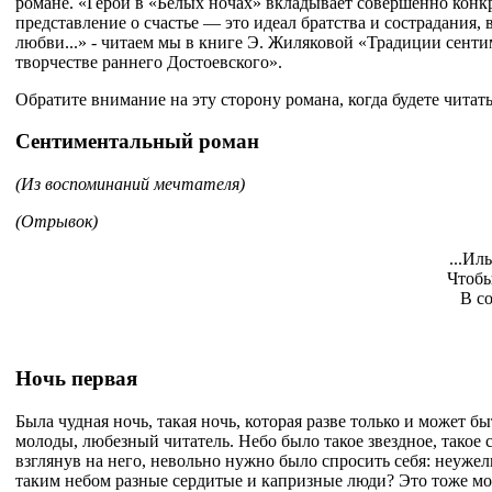
романе. «Герой в «Белых ночах» вкладывает совершенно конк
представление о счастье — это идеал братства и сострадания, 
любви...» - читаем мы в книге Э. Жиляковой «Традиции сенти
творчестве раннего Достоевского».
Обратите внимание на эту сторону романа, когда будете читат
Сентиментальный роман
(Из воспоминаний мечтателя)
(Отрывок)
...Ил
Чтобы
В со
Ночь первая
Была чудная ночь, такая ночь, которая разве только и может бы
молоды, любезный читатель. Небо было такое звездное, такое с
взглянув на него, невольно нужно было спросить себя: неуже
таким небом разные сердитые и капризные люди? Это тоже мо