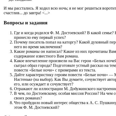
И мы расстались. Я ходил всю ночь; я не мог решиться вороти
счастлив... до завтра! <...>
Вопросы и задания
Где и когда родился Ф. М. Достоевский? В какой семье?
принесло ему первый успех?
Почему писатель попал на каторгу? Какой духовный пер
него во время заключения?
Какие романы он написал? Какие из них прочитаны Вам
содержание известного Вам романа.
Какое впечатление произвели на Вас герои «Белых ночей
сыграл образ города? Подготовьте устный рассказ на тем
повести «Белые ночи» с примерами из текста.
Дайте характеристику героям повести «Белые ночи» — 
Настеньке (на выбор). Как Вы думаете, сочувствует авто
его, или осуждает и сочувствует?
Отражают ли иллюстрации М. Добужинского настроение
В чем, по Достоевскому, особая миссия России? На чем с
своих романах?
Что пробудило новый интерес общества к А. С. Пушкину
этом Ф. М. Достоевский?