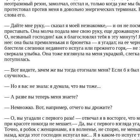
неотразимый резон, замолчал, отстал и, только когда уже мы б
протестовал против меня в довольно энергических терминах. 
слова его.
— Дайте мне руку,— сказал я моей незнакомке,— и он не посм
приставать. Она молча подала мне свою руку, еще дрожавшую 
О, незваный господин! как я благословлял тебя в эту минуту! 
нее: она была премиленькая и брюнетка — я угадал; на ее чер
блестели слезинки недавнего испуга или прежнего горя,— не 
сверкала улыбка. Она тоже взглянула на меня украдкой, слегка
потупилась.
— Вот видите, зачем же вы тогда отогнали меня? Если б я был 
случилось...
— Но я вас не знала: я думала, что вы тоже...
— А разве вы теперь меня знаете?
— Немножко. Вот, например, отчего вы дрожите?
— О, вы угадали с первого раза! — отвечал я в восторге, что 
при красоте никогда не мешает.— Да, вы с первого взгляда уга
Точно, я робок с женщинами, я в волненье, не спорю, не мень
назад, когда этот господин испугал вас... Я в каком-то испуге т