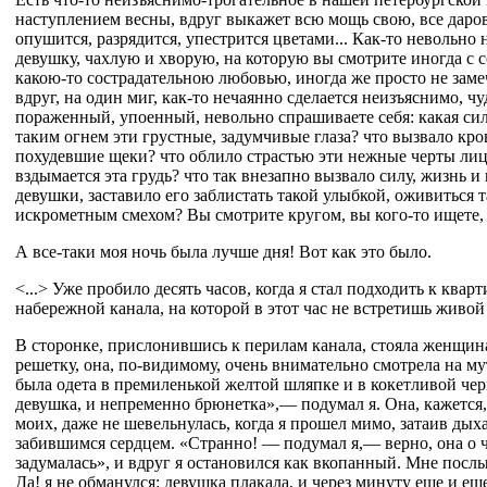
наступлением весны, вдруг выкажет всю мощь свою, все даро
опушится, разрядится, упестрится цветами... Как-то невольно
девушку, чахлую и хворую, на которую вы смотрите иногда с 
какою-то сострадательною любовью, иногда же просто не замеч
вдруг, на один миг, как-то нечаянно сделается неизъяснимо, ч
пораженный, упоенный, невольно спрашиваете себя: какая сил
таким огнем эти грустные, задумчивые глаза? что вызвало кро
похудевшие щеки? что облило страстью эти нежные черты лиц
вздымается эта грудь? что так внезапно вызвало силу, жизнь и
девушки, заставило его заблистать такой улыбкой, оживиться
искрометным смехом? Вы смотрите кругом, вы кого-то ищете, в
А все-таки моя ночь была лучше дня! Вот как это было.
<...> Уже пробило десять часов, когда я стал подходить к квар
набережной канала, на которой в этот час не встретишь живой
В сторонке, прислонившись к перилам канала, стояла женщин
решетку, она, по-видимому, очень внимательно смотрела на м
была одета в премиленькой желтой шляпке и в кокетливой че
девушка, и непременно брюнетка»,— подумал я. Она, кажется,
моих, даже не шевельнулась, когда я прошел мимо, затаив дых
забившимся сердцем. «Странно! — подумал я,— верно, она о 
задумалась», и вдруг я остановился как вкопанный. Мне посл
Да! я не обманулся: девушка плакала, и через минуту еще и е