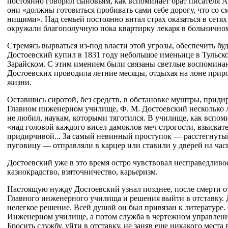
постоянно говорил сыновьям, как вспоминает брат писателя А
они «должны готовиться пробивать сами себе дорогу, что со с
нищими». Над семьей постоянно витал страх оказаться в сетя
окружали благополучную пока квартирку лекаря в больнично
Стремясь вырваться из-под власти этой угрозы, обеспечить бу
Достоевский купил в 1831 году небольшое именьице в Тульск
Зарайском. С этим имением были связаны светлые воспомина
Достоевских проводила летние месяцы, отдыхая на лоне прир
жизни.
Оставшись сиротой, без средств, в обстановке муштры, придир
Главном инженерном училище, Ф. М. Достоевский несколько ле
не любил, наукам, которыми тяготился. В училище, как вспоми
«над головой каждого висел дамоклов меч строгости, взыскат
придирчивой... За самый невинный проступок — расстегнуты
пуговицу — отправляли в карцер или ставили у дверей на час
Достоевский уже в это время остро чувствовал несправедливо
казнокрадство, взяточничество, карьеризм.
Настоящую нужду Достоевский узнал позднее, после смерти о
Главного инженерного училища и решения выйти в отставку. 
нелегкое решение. Всей душой он был привязан к литературе.
Инженерном училище, а потом служба в чертежном управлени
Бросить службу, уйти в отставку, не заняв еще никакого места