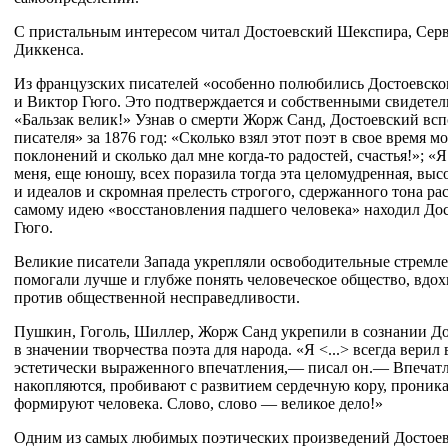
С пристальным интересом читал Достоевский Шекспира, Серв
Диккенса.
Из французских писателей «особенно полюбились Достоевско
и Виктор Гюго. Это подтверждается и собственными свидетел
«Бальзак велик!» Узнав о смерти Жорж Санд, Достоевский вс
писателя» за 1876 год: «Сколько взял этот поэт в свое время м
поклонений и сколько дал мне когда-то радостей, счастья!»; «Я
меня, еще юношу, всех поразила тогда эта целомудренная, вы
и идеалов и скромная прелесть строгого, сдержанного тона рас
самому идею «восстановления падшего человека» находил Дос
Гюго.
Великие писатели Запада укрепляли освободительные стремлен
помогали лучше и глубже понять человеческое общество, вдох
против общественной несправедливости.
Пушкин, Гоголь, Шиллер, Жорж Санд укрепили в сознании До
в значении творчества поэта для народа. «Я <...> всегда верил
эстетически выраженного впечатления,— писал он.— Впечат
накопляются, пробивают с развитием сердечную кору, проника
формируют человека. Слово, слово — великое дело!»
Одним из самых любимых поэтических произведений Достое