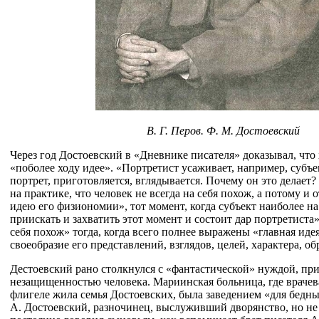
В. Г. Перов. Ф. М. Достоевский
Через год Достоевский в «Дневнике писателя» доказывал, что
«поболее ходу идее». «Портретист усаживает, например, субъек
портрет, приготовляется, вглядывается. Почему он это делает? 
на практике, что человек не всегда на себя похож, а потому и
идею его физиономии», тот момент, когда субъект наиболее на
приискать и захватить этот момент и состоит дар портретиста
себя похож» тогда, когда всего полнее выражены «главная иде
своеобразие его представлений, взглядов, целей, характера, об
Дестоевский рано столкнулся с «фантастической» нуждой, п
незащищенностью человека. Мариинская больница, где врачева
флигеле жила семья Достоевских, была заведением «для бедны
А. Достоевский, разночинец, выслуживший дворянство, но не