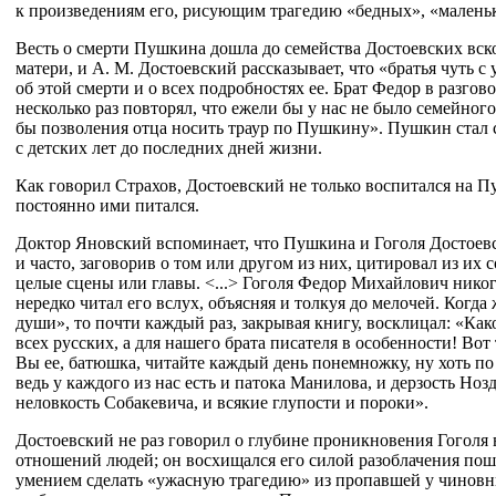
к произведениям его, рисующим трагедию «бедных», «малень
Весть о смерти Пушкина дошла до семейства Достоевских вск
матери, и А. М. Достоевский рассказывает, что «братья чуть с
об этой смерти и о всех подробностях ее. Брат Федор в разгов
несколько раз повторял, что ежели бы у нас не было семейного
бы позволения отца носить траур по Пушкину». Пушкин стал
с детских лет до последних дней жизни.
Как говорил Страхов, Достоевский не только воспитался на П
постоянно ими питался.
Доктор Яновский вспоминает, что Пушкина и Гоголя Достоев
и часто, заговорив о том или другом из них, цитировал из их 
целые сцены или главы. <...> Гоголя Федор Михайлович никогд
нередко читал его вслух, объясняя и толкуя до мелочей. Когд
души», то почти каждый раз, закрывая книгу, восклицал: «Как
всех русских, а для нашего брата писателя в особенности! Вот
Вы ее, батюшка, читайте каждый день понемножку, ну хоть по 
ведь у каждого из нас есть и патока Манилова, и дерзость Нозд
неловкость Собакевича, и всякие глупости и пороки».
Достоевский не раз говорил о глубине проникновения Гоголя 
отношений людей; он восхищался его силой разоблачения пош
умением сделать «ужасную трагедию» из пропавшей у чиновн