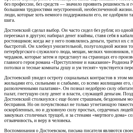
без профессии, без средств — значило проявить решимость и г
большими трудностями неустроенной, необеспеченной жизни. 
люди, которые хоть немного поддерживали его, не одобряли т
шага.
Достоевский сделал выбор. Он часто сидел без рубля; из одн
переезжал в другую; набирал денег взаймы, ставя себя в каба
ростовщиков; когда же у него появлялись деньги, тратил их с 
быстротой. Он хлебнул унизительной, полуголодной жизни то
петербургского служилого люда, мещан, мелких чиновников, т
чердаков, которые затем и предстанут на страницах его произ
главного героя романа «Преступление и наказание» Родиона 
потолки и тесные комнаты душу и ум теснят» чувствуется пер
Достоевский увидел остроту социальных контрастов в этом м
жильцами его, сильными и слабыми, со всеми жилищами его
раззолоченными палатами». Он познал недобрую силу обитат
палат, гнетущую силу денег и власти, служащей деньгам. Поздн
Достоевский столкнулся с еще более страшным, бездонным мо
бесправия. Но он почувствовал не только угнетающую тяжес
оскорбленных, но и духовную силу простых, сердечных людей
закоулках столичных трущоб, и за стенами «мертвого дома» со
отзывчивость, и веру в человека.
Воспоминания о Достоевском, письма писателя являются сво