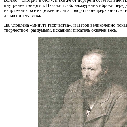
колено, «смотрит в себя», и все же от портрета остается впеч
внутренней энергии. Высокий лоб, нахмуренные брови перед
напряжение, все выражение лица говорит о непрерывной дея
движении чувства.
Да, уловлена «минута творчества», и Перов великолепно показ
творчеством, раздумьем, исканием писатель охвачен весь.