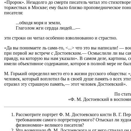
«Пророк». Незадолго до смерти писатель читал это стихотво
торжествах в Москве; ему было близко проповедническое пон
писателя:
...обходя моря и земли,
Глаголом жги сердца людей...—
эти строки он читал особенно взволнованно и страстно.
«Да вы понимаете ль сами-то, <...> что это вы написали! — в
при первой же встрече с Достоевским.— Осмыслили ли вы са
правду, на которую вы нам указали». В самом деле, картины, 
имели объективное содержание, которое в полной мере не был
М. Горький определил место его в жизни русского общества: 
человек, который воплотил бы в своей душе память о всех эти
отразил эту страшную память,— этот человек Достоевский».
По стат
«Ф. М. Достоевский в воспом
Рассмотрите портрет Ф. М. Достоевского кисти В. Г. Пер
требованиям самого портретируемого? Отыскал ли худо
физиономии» великого писателя?
Что возмущало Ф. М. Достоевского и от чего страдал он