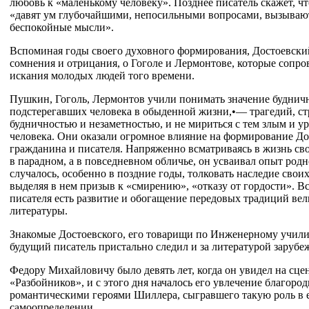
любовь к «маленькому человеку». Позднее писатель скажет, ч
«давят ум глубочайшими, непосильными вопросами, вызывают
беспокойные мысли».
Вспоминая годы своего духовного формирования, Достоевски
сомнения и отрицания, о Гоголе и Лермонтове, которые сопр
искания молодых людей того времени.
Пушкин, Гоголь, Лермонтов учили понимать значение буднич
подстерегавших человека в обыденной жизни,•— трагедий, с
будничностью и незаметностью, и не мириться с тем злым и у
человека. Они оказали огромное влияние на формирование До
гражданина и писателя. Напряженно всматриваясь в жизнь сво
в парадном, а в повседневном обличье, он усваивал опыт род
случалось, особенно в поздние годы, толковать наследие свои
выделяя в нем призыв к «смирению», «отказу от гордости». Вс
писателя есть развитие и обогащение передовых традиций вел
литературы.
Знакомые Достоевского, его товарищи по Инженерному учили
будущий писатель пристально следил и за литературой зарубе
Федору Михайловичу было девять лет, когда он увидел на сц
«Разбойников», и с этого дня началось его увлечение благоро
романтическими героями Шиллера, сыгравшего такую роль в 
самоопределении.