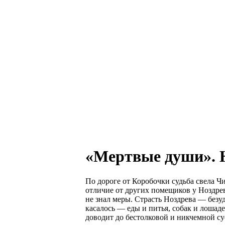
«Мертвые души». 
По дороге от Коробочки судьба свела Ч
отличие от других помещиков у Ноздрев
не знал меры. Страсть Ноздрева — безуд
касалось — еды и питья, собак и лошад
доводит до бестолковой и никчемной су