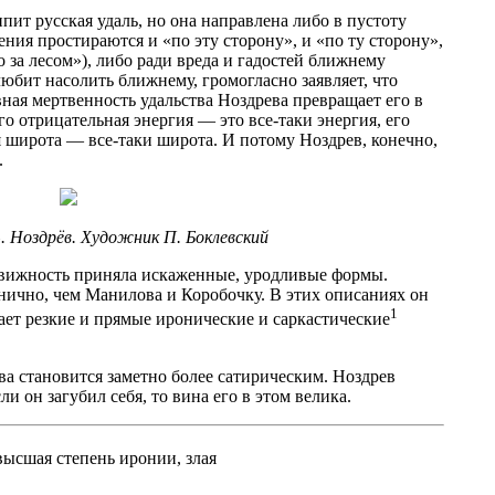
пит русская удаль, но она направлена либо в пустоту
дения простираются и «по эту сторону», и «по ту сторону»,
 за лесом»), либо ради вреда и гадостей ближнему
любит насолить ближнему, громогласно заявляет, что
ная мертвенность удальства Ноздрева превращает его в
го отрицательная энергия — это все-таки энергия, его
ая широта — все-таки широта. И потому Ноздрев, конечно,
.
 Ноздрёв. Художник П. Боклевский
движность приняла искаженные, уродливые формы.
нично, чем Манилова и Коробочку. В этих описаниях он
1
ает резкие и прямые иронические и саркастические
ва становится заметно более сатирическим. Ноздрев
и он загубил себя, то вина его в этом велика.
высшая степень иронии, злая