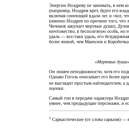
Энергии Ноздреву не занимать, в нем ки
(например, Ноздрев врет, будто его вла
включая синеющий вдали лес и «все, что
(именно Ноздрев по причине того, что 
Чичиков закупает мертвые души). Духов
ничтожество, в бесполезную особь, но е
удаль — все-таки удаль, его безудержн
более живой, чем Манилов и Коробочка
«Мертвые души».
Он лишен неподвижности, хотя его по
Однако Гоголь описывает его более иро
не выглядит простым наблюдателем, а д
оценки.
Самый тон в передаче характера Ноздре
умнее, чем предыдущие персонажи, и есл
1
Саркастические (от слова сарказм) — 