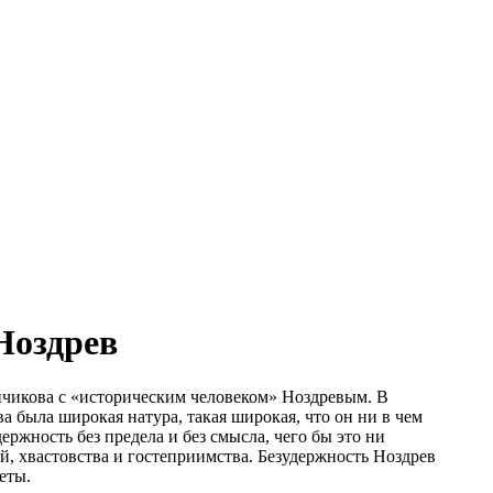
Ноздрев
ичикова с «историческим человеком» Ноздревым. В
а была широкая натура, такая широкая, что он ни в чем
ержность без предела и без смысла, чего бы это ни
ей, хвастовства и гостеприимства. Безудержность Ноздрев
еты.