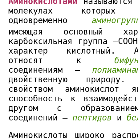
Аминокислотами
называются 
молекулах которых с
одновременно
аминогруп
имеющая основный ха
карбоксильная группа —СОО
характер кислотный. Ам
относят к
бифу
соединениям —
полиамина
двойственную природу. 
свойством аминокислот я
способность к взаимодейс
другом с образование
соединений —
пептидов
и
бе
Аминокислоты широко распр