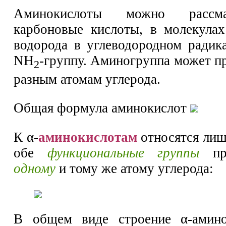
Аминокислоты можно рассма
карбоновые кислоты, в молекула
водорода в углеводородном радик
NН
-группу. Аминогруппа может п
2
разным атомам углерода.
Общая формула аминокислот
К α-
аминокислотам
относятся лиш
обе
функциональные группы
при
одному
и тому же атому углерода:
В общем виде строение α-амин