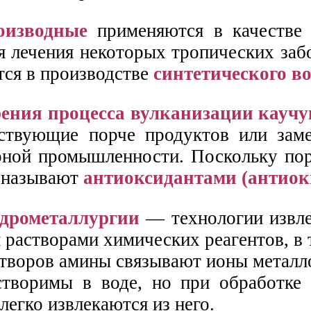
оизводные
применяются в качестве т
я лечения некоторых тропических заб
тся в производстве
синтетического в
рения процесса вулканизации каучу
ствующие порче продуктов или зам
рной промышленности. Поскольку пор
о называют
антиоксидантами (антиок
идрометаллургии
— технологии извле
 растворами химических реагентов, в 
творов амины связывают ионы металло
створимы в воде, но при обработке
легко извлекаются из него.