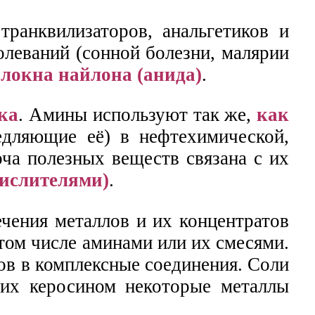
ранквилизаторов, анальгетиков и
олеваний (сонной болезни, малярии
олокна найлона (анида)
.
ка
. Амины используют так же,
как
едляющие её) в нефтехимической,
ча полезных веществ связана с их
ислителями)
.
чения металлов и их концентратов
том числе аминами или их смесями.
в в комплексные соединения. Соли
 их керосином некоторые металлы