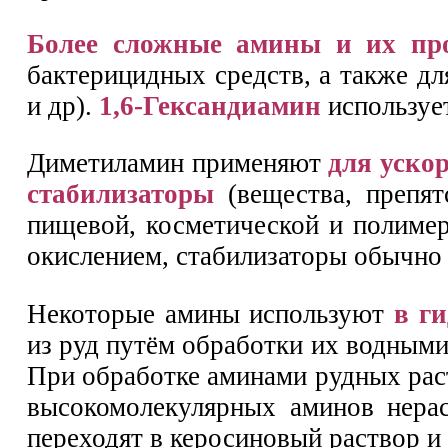
Более сложные амины и их пр
бактерицидных средств, а также дл
и др).
1,6-Гександиамин
используе
Диметиламин применяют
для уско
стабилизаторы
(вещества, препят
пищевой, косметической и полиме
окислением, стабилизаторы обычн
Некоторые амины используют
в г
из руд путём обработки их водными
При обработке аминами рудных рас
высокомолекулярных аминов нера
переходят в керосиновый раствор и 