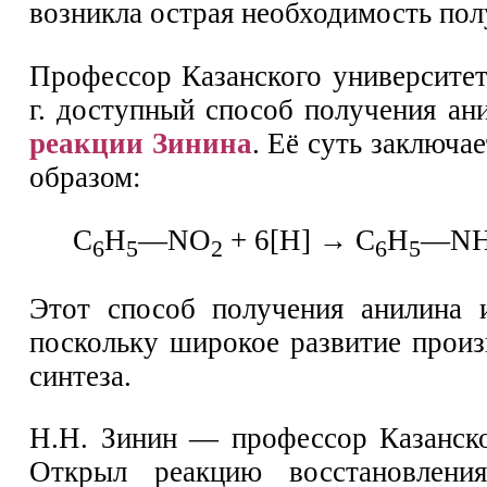
возникла острая необходимость пол
Профессор Казанского университет
г. доступный способ получения ан
реакции Зинина
. Её суть заключа
образом:
C
H
—NO
+ 6[Н] → C
H
—N
6
5
2
6
5
Этот способ получения анилина 
поскольку широкое развитие прои
синтеза.
Н.Н. Зинин — профессор Казанско
Открыл реакцию восстановлени