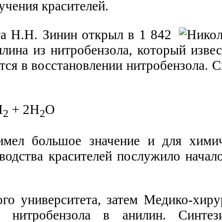
учения красителей.
а Н.Н. Зинин открыл в 1 842
илина из нитробензола, который изве
ется в восстановлении нитробензола.
H
+ 2Н
O
2
2
имел большое значение и для хими
зводства красителей послужило нача
го университета, затем Медико-хиру
я нитробензола в анилин. Синтез