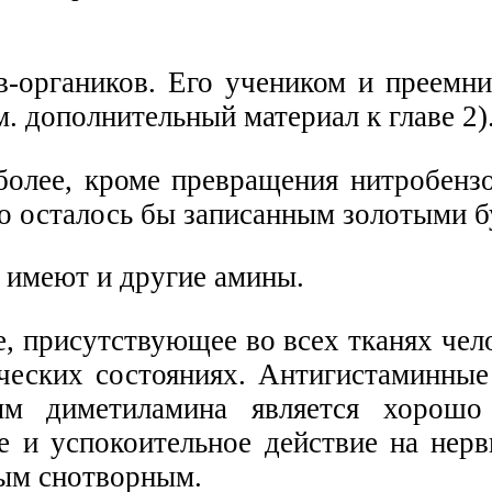
-органиков. Его учеником и преемни
. дополнительный материал к главе 2)
более, кроме превращения нитробензо
го осталось бы записанным золотыми б
 имеют и другие амины.
 присутствующее во всех тканях чело
ческих состояниях. Антигистаминные
ым диметиламина является хорошо
е и успокоительное действие на нер
ым снотворным.