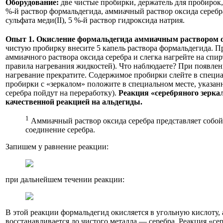
Оборудование:
две чистые пробирки, держатель для пробирок,
%-й раствор формальдегида, аммиачный раствор оксида серебра 
сульфата меди(II), 5 %-й раствор гидроксида натрия.
Опыт 1.
Окисление формальдегида аммиачным раствором о
чистую пробирку внесите 5 капель раствора формальдегида. Пр
аммиачного раствора оксида серебра и слегка нагрейте на спи
правила нагревания жидкостей). Что наблюдаете? При появле
нагревание прекратите. Содержимое пробирки слейте в специ
пробирки с «зеркалом» положите в специальном месте, указан
серебра пойдут на переработку).
Реакция «серебряного зерка
качественной реакцией на альдегиды.
1
Аммиачный раствор оксида серебра представляет собо
соединение серебра.
Запишем у равнение реакции:
при дальнейшем течении реакции:
В этой реакции формальдегид окисляется в угольную кислоту, а
восстанавливается до чистого металла — серебра. Реакция «се