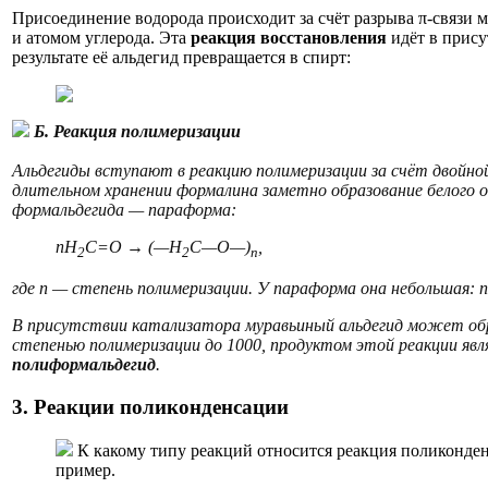
Присоединение водорода происходит за счёт разрыва π-связи 
и атомом углерода. Эта
реакция восстановления
идёт в прису
результате её альдегид превращается в спирт:
Б. Реакция полимеризации
Альдегиды вступают в реакцию полимеризации за счёт двойной
длительном хранении формалина заметно образование белого 
формальдегида — параформа:
nН
С=О → (—H
C—O—)
,
2
2
n
где n — степень полимеризации. У параформа она небольшая: n
В присутствии катализатора муравьиный альдегид может об
степенью полимеризации до 1000, продуктом этой реакции явл
полиформальдегид
.
3. Реакции поликонденсации
К какому типу реакций относится реакция поликонде
пример.