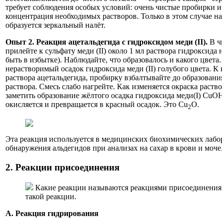
требует соблюдения особых условий: очень чистые пробирки 
концентрация необходимых растворов. Только в этом случае н
образуется зеркальный налёт.
Опыт 2.
Реакция ацетальдегида с гидроксидом меди (II).
В ч
прилейте к сульфату меди (II) около 1 мл раствора гидроксида
быть в избытке). Наблюдайте, что образовалось и какого цвета
нерастворимый осадок гидроксида меди (II) голубого цвета. К 
раствора ацетальдегида, пробирку взбалтывайте до образовани
раствора. Смесь слабо нагрейте. Как изменяется окраска раст
заметить образование жёлтого осадка гидроксида меди(I) СuОН
окисляется и превращается в красный осадок. Это Сu
O.
2
Эта реакция используется в медицинских биохимических лабо
обнаружения альдегидов при анализах на сахар в крови и моче
2. Реакции присоединения
Какие реакции называются реакциями присоединения
такой реакции.
А. Реакция гидрирования