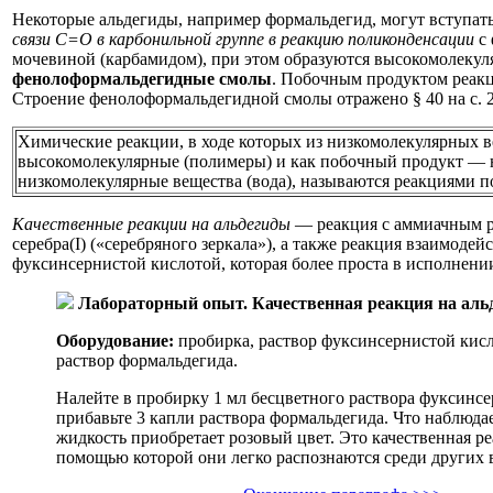
Некоторые альдегиды, например формальдегид, могут вступат
связи С=O в карбонильной группе в реакцию поликонденсации
с 
мочевиной (карбамидом), при этом образуются высокомолеку
фенолоформальдегидные смолы
. Побочным продуктом реакц
Строение фенолоформальдегидной смолы отражено § 40 на с. 2
Химические реакции, в ходе которых из низкомолекулярных 
высокомолекулярные (полимеры) и как побочный продукт —
низкомолекулярные вещества (вода), называются реакциями 
Качественные реакции на альдегиды
— реакция с аммиачным р
серебра(I) («серебряного зеркала»), а также реакция взаимодейс
фуксинсернистой кислотой, которая более проста в исполнении
Лабораторный опыт.
Качественная реакция на аль
Оборудование:
пробирка, раствор фуксинсернистой кисл
раствор формальдегида.
Налейте в пробирку 1 мл бесцветного раствора фуксинс
прибавьте 3 капли раствора формальдегида. Что наблюда
жидкость приобретает розовый цвет. Это качественная ре
помощью которой они легко распознаются среди других 