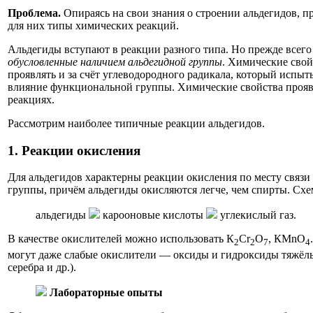
Проблема.
Опираясь на свои знания о строении альдегидов, 
для них типы химических реакций.
Альдегиды вступают в реакции разного типа. Но прежде всего
обусловленные наличием альдегидной группы
. Химические свой
проявлять и за счёт углеводородного радикала, который испы
влияние функциональной группы. Химические свойства прояв
реакциях.
Рассмотрим наиболее типичные реакции альдегидов.
1. Реакции окисления
Для альдегидов характерны реакции окисления по месту связ
группы, причём альдегиды окисляются легче, чем спирты. Схе
альдегиды
карооновые кислоты
углекислый газ.
В качестве окислителей можно использовать К
Сr
О
, КМnO
2
2
7
4
могут даже слабые окислители — оксиды и гидроксиды тяжёлы
серебра и др.).
Лабораторные опыты