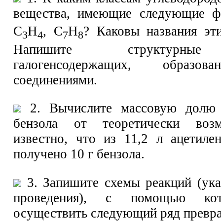
вещества, имеющие следующие ф
С
Н
, С
Н
? Каковы названия эт
3
4
7
8
Напишите структурны
галогенсодержащих, образо
соединениями.
2. Вычислите массовую долю 
бензола от теоретически возм
известно, что из 11,2 л ацетилен
получено 10 г бензола.
3. Запишите схемы реакций (ука
проведения), с помощью ко
осуществить следующий ряд превр