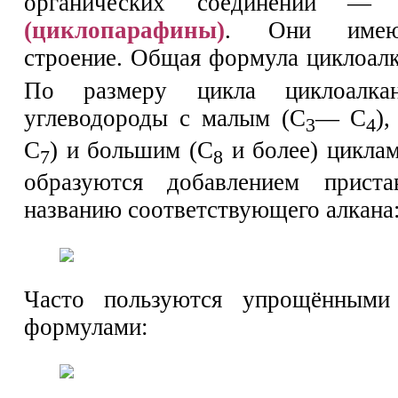
органических соединений 
(циклопарафины)
. Они имею
строение. Общая формула циклоал
По размеру цикла циклоалк
углеводороды с малым (С
— С
)
3
4
С
) и большим (С
и более) циклам
7
8
образуются добавлением прис
названию соответствующего алкана
Часто пользуются упрощёнными
формулами: